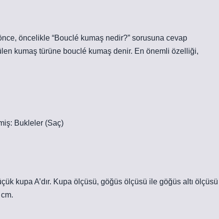
 önce, öncelikle “Bouclé kumaş nedir?” sorusuna cevap
len kumaş türüne bouclé kumaş denir. En önemli özelliği,
iş: Bukleler (Saç)
üçük kupa A’dır. Kupa ölçüsü, göğüs ölçüsü ile göğüs altı ölçüsü
 cm.