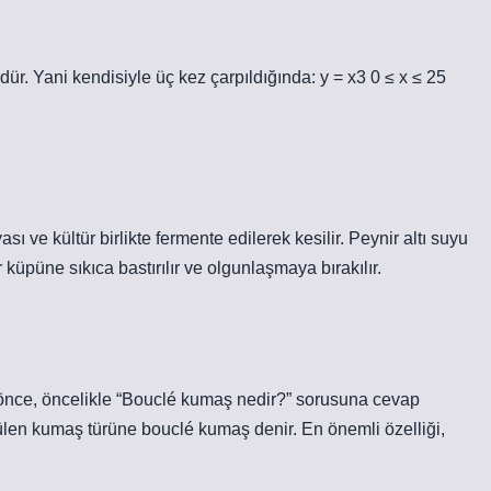
dür. Yani kendisiyle üç kez çarpıldığında: y = x3 0 ≤ x ≤ 25
ası ve kültür birlikte fermente edilerek kesilir. Peynir altı suyu
 küpüne sıkıca bastırılır ve olgunlaşmaya bırakılır.
 önce, öncelikle “Bouclé kumaş nedir?” sorusuna cevap
len kumaş türüne bouclé kumaş denir. En önemli özelliği,