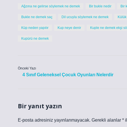
Ağzına ne gelirse söylemek ne demek
Bir bukle nedir
Bir
Bukle ne demek saç
Dil ucuyla söylemek ne demek
Külük
Küp neden yapılır
Kup neye denir
Kuple ne demek ekşi sö
Kupürü ne demek
Önceki Yazı
4 Sınıf Geleneksel Çocuk Oyunları Nelerdir
Bir yanıt yazın
E-posta adresiniz yayınlanmayacak.
Gerekli alanlar
*
i