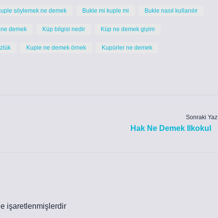
 kuple söylemek ne demek
Bukle mi kuple mi
Bukle nasıl kullanılır
 ne demek
Küp bilgisi nedir
Küp ne demek giyim
zlük
Kuple ne demek örnek
Kupürler ne demek
Sonraki Yaz
Hak Ne Demek Ilkokul
le işaretlenmişlerdir