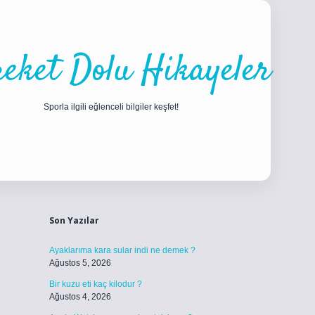
eket Dolu Hikayeler
Sporla ilgili eğlenceli bilgiler keşfet!
Sidebar
ilbet
betci
piabellacasino sitesi
https://www.betexper.xyz/
betci.co
Son Yazılar
Ayaklarıma kara sular indi ne demek ?
Ağustos 5, 2026
Bir kuzu eti kaç kilodur ?
Ağustos 4, 2026