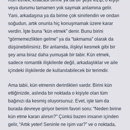
veya durumu tamamen yok saymak anlamına gelir.
Yani, arkadaşına ya da birine çok sinirlendin ve ondan
soğudun, artık onunla hiç konuşmamak üzere karar
verdin. İşte buna “kün etmek” denir. Bunu birini
“görmemezlikten gelme” ya da “takmama” olarak da
düşünebilirsiniz. Bir anlamda, ilişkiyi kesmek gibi bir
şey ama biraz daha yumuşak bir tabir. Kün etmek,
sadece romantik ilişkilerde değil, arkadaşlıklar ve aile
içindeki ilişkilerde de kullanılabilecek bir terimdir.
Ama tabii, kün etmenin derinlikleri vardır. Birini kün
ettiğinizde, aslında bir noktada o kişiyle olan tüm
bağınızı da kesmiş oluyorsunuz. Evet, işte tam da
burada devreye giriyor benim favori soru: “Neden birine
kün etme kararı alırsın?” Çünkü bazen insanın içinden
gelir, “Artık yeter! Seninle ne işim var?” ve o noktada,