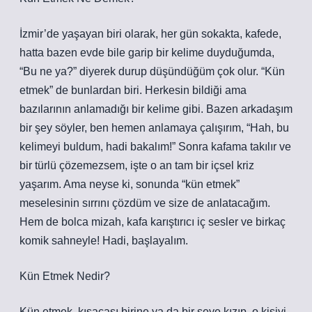
İzmir’de yaşayan biri olarak, her gün sokakta, kafede,
hatta bazen evde bile garip bir kelime duyduğumda,
“Bu ne ya?” diyerek durup düşündüğüm çok olur. “Kün
etmek” de bunlardan biri. Herkesin bildiği ama
bazılarının anlamadığı bir kelime gibi. Bazen arkadaşım
bir şey söyler, ben hemen anlamaya çalışırım, “Hah, bu
kelimeyi buldum, hadi bakalım!” Sonra kafama takılır ve
bir türlü çözemezsem, işte o an tam bir içsel kriz
yaşarım. Ama neyse ki, sonunda “kün etmek”
meselesinin sırrını çözdüm ve size de anlatacağım.
Hem de bolca mizah, kafa karıştırıcı iç sesler ve birkaç
komik sahneyle! Hadi, başlayalım.
Kün Etmek Nedir?
Kün etmek, kısacası birine ya da bir şeye kızıp, o kişiyi