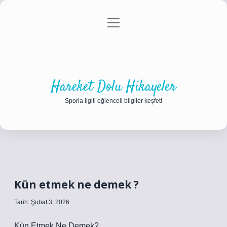
menüyü
Anasayfa
Gizlilik Politikası
Yasal Uyarı
aç
Hakkımızda
Hareket Dolu Hikayeler
Sporla ilgili eğlenceli bilgiler keşfet!
Kün etmek ne demek ?
Tarih: Şubat 3, 2026
Kün Etmek Ne Demek?