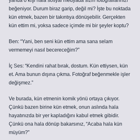
yanda o kişi hala sosyal medyada sizin fotoğraflarınızı
beğeniyor. Durum biraz garip, değil mi? İşte bu noktada
kün etmek, bazen bir takıntıya dönüşebilir. Gerçekten
kün ettim mi, yoksa sadece içimde mi bir şeyler koptu?
Ben: “Yani, ben seni kün ettim ama sana selam
vermemeyi nasıl becereceğim?”
İç Ses: “Kendini rahat bırak, dostum. Kün ettiysen, kün
et. Ama bunun dışına çıkma. Fotoğraf beğenmekle işler
değişmez.”
Ve burada, kün etmenin komik yönü ortaya çıkıyor.
Çünkü bazen birine kün etmek, onun aslında hala
hayatınızda bir yer kapladığını kabul etmek gibidir.
Çünkü ona hala dönüp bakarsınız, “Acaba hala kün
müyüm?”