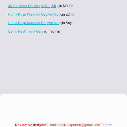
36 Yaş Anne Olmak Için Geç Mi
için
Müdür
Hüma Kuşu Kuranda Geçiyor Mu
için
admin
Hüma Kuşu Kuranda Geçiyor Mu
için
Soylu
Cenin Ne Anlama Gelir
için
admin
ci.co
betci giriş
betci giriş
hiltonbet yeni giriş
Reklam ve İletişim:
E-mail:
backlinkpaneli@gmail.com
Teams: