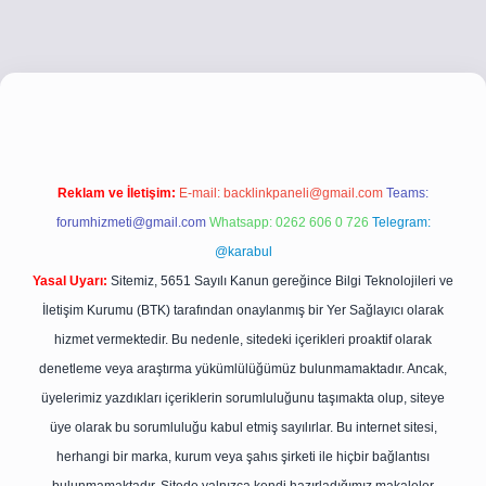
co
betci giriş
betci giriş
hiltonbet yeni giriş
Reklam ve İletişim:
E-mail:
backlinkpaneli@gmail.com
Teams:
forumhizmeti@gmail.com
Whatsapp: 0262 606 0 726
Telegram:
@karabul
Yasal Uyarı:
Sitemiz, 5651 Sayılı Kanun gereğince Bilgi Teknolojileri ve
İletişim Kurumu (BTK) tarafından onaylanmış bir Yer Sağlayıcı olarak
hizmet vermektedir. Bu nedenle, sitedeki içerikleri proaktif olarak
denetleme veya araştırma yükümlülüğümüz bulunmamaktadır. Ancak,
üyelerimiz yazdıkları içeriklerin sorumluluğunu taşımakta olup, siteye
üye olarak bu sorumluluğu kabul etmiş sayılırlar. Bu internet sitesi,
herhangi bir marka, kurum veya şahıs şirketi ile hiçbir bağlantısı