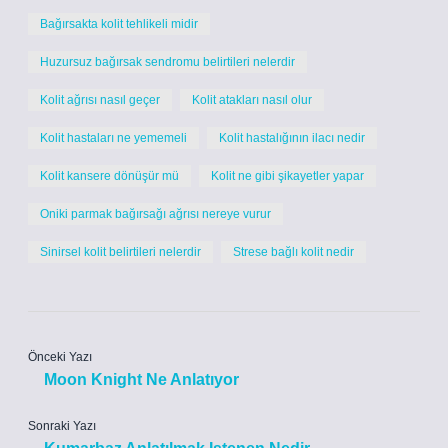
Bağırsakta kolit tehlikeli midir
Huzursuz bağırsak sendromu belirtileri nelerdir
Kolit ağrısı nasıl geçer
Kolit atakları nasıl olur
Kolit hastaları ne yememeli
Kolit hastalığının ilacı nedir
Kolit kansere dönüşür mü
Kolit ne gibi şikayetler yapar
Oniki parmak bağırsağı ağrısı nereye vurur
Sinirsel kolit belirtileri nelerdir
Strese bağlı kolit nedir
Önceki Yazı
Moon Knight Ne Anlatıyor
Sonraki Yazı