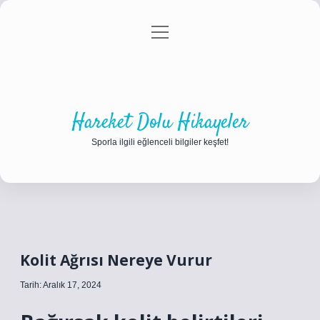
menüyü
Anasayfa
Gizlilik Politikası
Yasal Uyarı
aç
Hakkımızda
Hareket Dolu Hikayeler
Sporla ilgili eğlenceli bilgiler keşfet!
Kolit Ağrısı Nereye Vurur
Tarih: Aralık 17, 2024