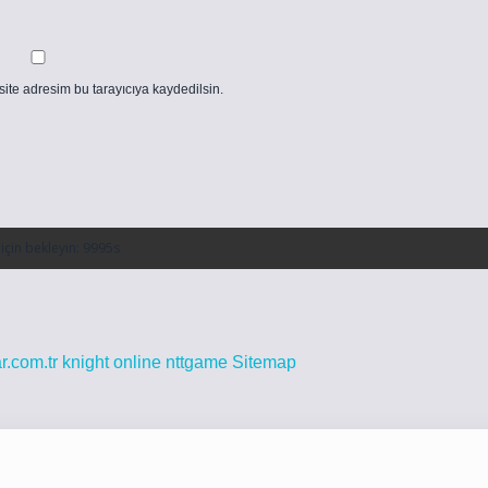
ite adresim bu tarayıcıya kaydedilsin.
ar.com.tr
knight online
nttgame
Sitemap