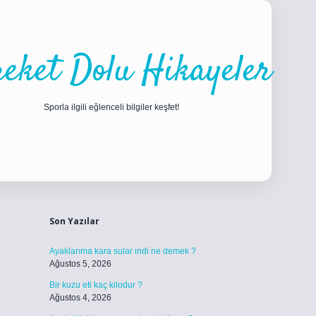
eket Dolu Hikayeler
Sporla ilgili eğlenceli bilgiler keşfet!
Sidebar
ilbet
betci
piabellacasino sitesi
https://www.betexper.xyz/
betc
Son Yazılar
Ayaklarıma kara sular indi ne demek ?
Ağustos 5, 2026
Bir kuzu eti kaç kilodur ?
Ağustos 4, 2026