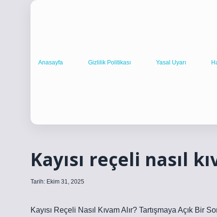
Anasayfa
Gizlilik Politikası
Yasal Uyarı
H
Kayısı reçeli nasıl kı
Tarih: Ekim 31, 2025
Kayısı Reçeli Nasıl Kıvam Alır? Tartışmaya Açık Bir So