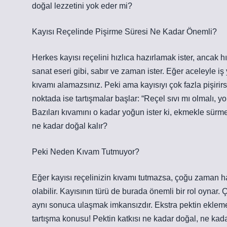
doğal lezzetini yok eder mi?
Kayısı Reçelinde Pişirme Süresi Ne Kadar Önemli?
Herkes kayısı reçelini hızlıca hazırlamak ister, ancak h
sanat eseri gibi, sabır ve zaman ister. Eğer aceleyle iş
kıvamı alamazsınız. Peki ama kayısıyı çok fazla pişirirs
noktada ise tartışmalar başlar: “Reçel sıvı mı olmalı, 
Bazıları kıvamını o kadar yoğun ister ki, ekmekle sürm
ne kadar doğal kalır?
Peki Neden Kıvam Tutmuyor?
Eğer kayısı reçelinizin kıvamı tutmazsa, çoğu zaman ha
olabilir. Kayısının türü de burada önemli bir rol oynar. 
aynı sonuca ulaşmak imkansızdır. Ekstra pektin eklemek 
tartışma konusu! Pektin katkısı ne kadar doğal, ne kad