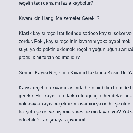
reçelin tadı daha mı fazla kaybolur?
Kıvam İçin Hangi Malzemeler Gerekli?
Klasik kayısı reçeli tariflerinde sadece kayısı, şeker ve
zordur. Peki, kayısı reçelinin kıvamını yakalayabilmek 
suyu ya da pektin eklemek, reçelin yoğunluğunu artırabi
pratiklik mi tercih edilmelidir?
Sonuç: Kayısı Reçelinin Kıvamı Hakkında Kesin Bir Ya
Kayısı reçelinin kıvamı, aslında hem bir bilim hem de
gerekir. Her kayısı türü farklı olduğu için, her defası
noktasıyla kayısı reçelinizin kıvamını yakın bir şekilde t
tek yolu şeker ve pişirme süresine mi dayanıyor? Yoks
edilebilir? Tartışmaya açıyorum!