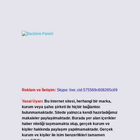
Reklam ve İletişim:
Skype: live:.cid.575569c608265c69
Yasal Uyarı:
Bu internet sitesi, herhangi bir marka,
kurum veya şahıs şirketi ile hiçbir bağlantısı
bulunmamaktadır. Sitede yalnızca kendi hazırladığımız
makaleler paylaşılmaktadır. Burada yer alan içerikler
haber niteliği taşımamakta olup, gerçek kurum ve
kişiler hakkında paylaşım yapılmamaktadır. Gerçek
kurum ve kişiler ile isim benzerlikleri tamamen