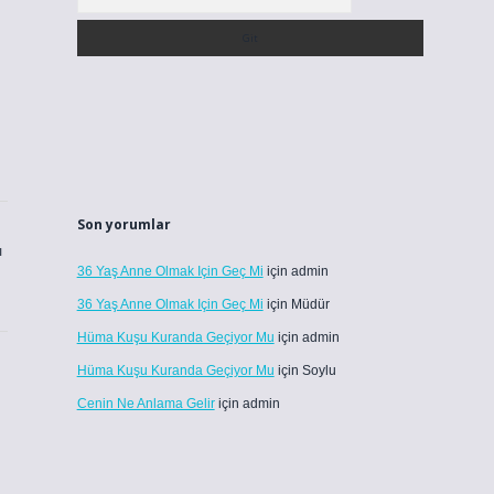
Son yorumlar
ı
36 Yaş Anne Olmak Için Geç Mi
için
admin
36 Yaş Anne Olmak Için Geç Mi
için
Müdür
Hüma Kuşu Kuranda Geçiyor Mu
için
admin
Hüma Kuşu Kuranda Geçiyor Mu
için
Soylu
Cenin Ne Anlama Gelir
için
admin