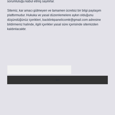
sorumluluğu kabul etmiş sayılırlar.
Sitemiz, kar amacı gütmeyen ve tamamen ücretsiz bir bilgi paylaşım
platformudur. Hukuka ve yasal düzenlemelere aykırı olduğunu
düşündüğünüz içerikleri,
backlinkpanelicomtr@gmail.com
adresine
bildirmeniz halinde, ilgili içerikler yasal süre içerisinde sitemizden
kaldırılacaktır.
Arama