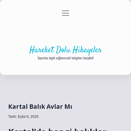
menüyü
Anasayfa
Gizlilik Politikası
Yasal Uyarı
aç
Hakkımızda
Hareket Dolu Hikayeler
Sporla ilgili eğlenceli bilgiler keşfet!
Kartal Balık Avlar Mı
Tarih: Eylül 6, 2025