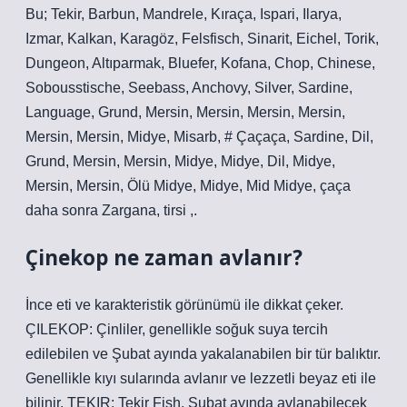
Bu; Tekir, Barbun, Mandrele, Kıraça, Ispari, Ilarya,
Izmar, Kalkan, Karagöz, Felsfisch, Sinarit, Eichel, Torik,
Dungeon, Altıparmak, Bluefer, Kofana, Chop, Chinese,
Sobousstische, Seebass, Anchovy, Silver, Sardine,
Language, Grund, Mersin, Mersin, Mersin, Mersin,
Mersin, Mersin, Midye, Misarb, # Çaçaça, Sardine, Dil,
Grund, Mersin, Mersin, Midye, Midye, Dil, Midye,
Mersin, Mersin, Ölü Midye, Midye, Mid Midye, çaça
daha sonra Zargana, tirsi ,.
Çinekop ne zaman avlanır?
İnce eti ve karakteristik görünümü ile dikkat çeker.
ÇILEKOP: Çinliler, genellikle soğuk suya tercih
edilebilen ve Şubat ayında yakalanabilen bir tür balıktır.
Genellikle kıyı sularında avlanır ve lezzetli beyaz eti ile
bilinir. TEKIR: Tekir Fish, Şubat ayında avlanabilecek