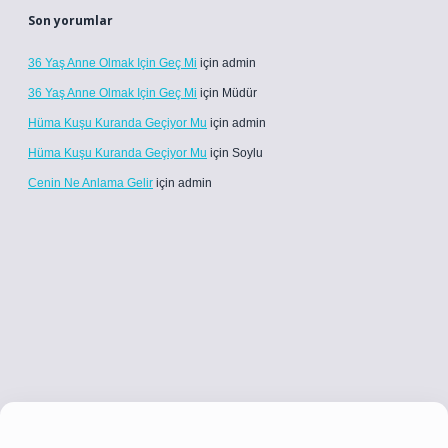
Son yorumlar
36 Yaş Anne Olmak Için Geç Mi
için
admin
36 Yaş Anne Olmak Için Geç Mi
için
Müdür
Hüma Kuşu Kuranda Geçiyor Mu
için
admin
Hüma Kuşu Kuranda Geçiyor Mu
için
Soylu
Cenin Ne Anlama Gelir
için
admin
.co
betci giriş
betci giriş
hiltonbet yeni giriş