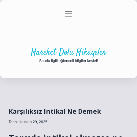
menüyü
Anasayfa
Gizlilik Politikası
Yasal Uyarı
aç
Hakkımızda
Hareket Dolu Hikayeler
Sporla ilgili eğlenceli bilgiler keşfet!
Karşılıksız Intikal Ne Demek
Tarih: Haziran 29, 2025