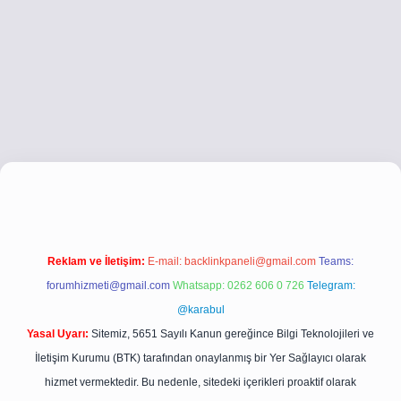
.xyz/
betci.co
betci giriş
betci giriş
hiltonbet yeni giriş
Reklam ve İletişim:
E-mail:
backlinkpaneli@gmail.com
Teams:
forumhizmeti@gmail.com
Whatsapp: 0262 606 0 726
Telegram:
@karabul
Yasal Uyarı:
Sitemiz, 5651 Sayılı Kanun gereğince Bilgi Teknolojileri ve
İletişim Kurumu (BTK) tarafından onaylanmış bir Yer Sağlayıcı olarak
hizmet vermektedir. Bu nedenle, sitedeki içerikleri proaktif olarak