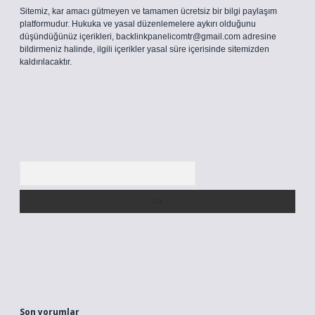
Sitemiz, kar amacı gütmeyen ve tamamen ücretsiz bir bilgi paylaşım
platformudur. Hukuka ve yasal düzenlemelere aykırı olduğunu
düşündüğünüz içerikleri,
backlinkpanelicomtr@gmail.com
adresine
bildirmeniz halinde, ilgili içerikler yasal süre içerisinde sitemizden
kaldırılacaktır.
Arama
Son yorumlar