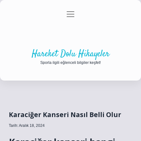
menüyü
Anasayfa
Gizlilik Politikası
Yasal Uyarı
aç
Hakkımızda
Hareket Dolu Hikayeler
Sporla ilgili eğlenceli bilgiler keşfet!
Karaciğer Kanseri Nasıl Belli Olur
Tarih: Aralık 18, 2024