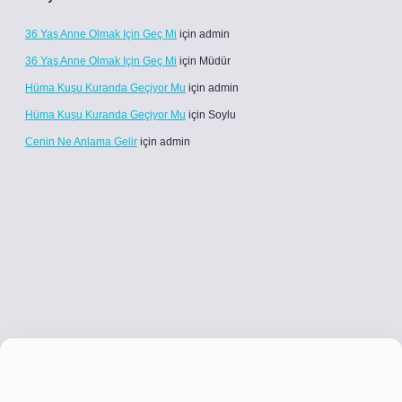
36 Yaş Anne Olmak Için Geç Mi
için
admin
36 Yaş Anne Olmak Için Geç Mi
için
Müdür
Hüma Kuşu Kuranda Geçiyor Mu
için
admin
Hüma Kuşu Kuranda Geçiyor Mu
için
Soylu
Cenin Ne Anlama Gelir
için
admin
co
betci giriş
betci giriş
hiltonbet yeni giriş