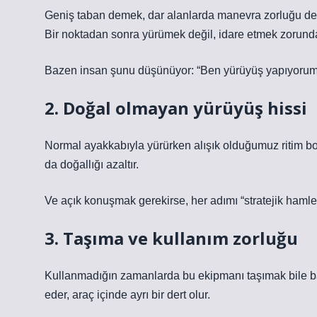
Geniş taban demek, dar alanlarda manevra zorluğu dem
Bir noktadan sonra yürümek değil, idare etmek zorunda
Bazen insan şunu düşünüyor: “Ben yürüyüş yapıyorum 
2. Doğal olmayan yürüyüş hissi
Normal ayakkabıyla yürürken alışık olduğumuz ritim boz
da doğallığı azaltır.
Ve açık konuşmak gerekirse, her adımı “stratejik hamle
3. Taşıma ve kullanım zorluğu
Kullanmadığın zamanlarda bu ekipmanı taşımak bile baş
eder, araç içinde ayrı bir dert olur.