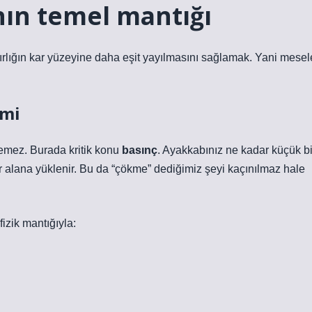
nın temel mantığı
ırlığın kar yüzeyine daha eşit yayılmasını sağlamak. Yani mesel
emi
emez. Burada kritik konu
basınç
. Ayakkabınız ne kadar küçük bi
ir alana yüklenir. Bu da “çökme” dediğimiz şeyi kaçınılmaz hale
fizik mantığıyla: