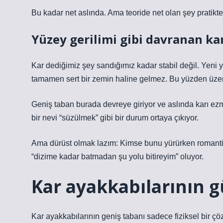
Bu kadar net aslında. Ama teoride net olan şey pratikt
Yüzey gerilimi gibi davranan kar
Kar dediğimiz şey sandığımız kadar stabil değil. Yeni 
tamamen sert bir zemin haline gelmez. Bu yüzden üzeri
Geniş taban burada devreye giriyor ve aslında karı ezm
bir nevi “süzülmek” gibi bir durum ortaya çıkıyor.
Ama dürüst olmak lazım: Kimse bunu yürürken romantik
“dizime kadar batmadan şu yolu bitireyim” oluyor.
Kar ayakkabılarının g
Kar ayakkabılarının geniş tabanı sadece fiziksel bir 