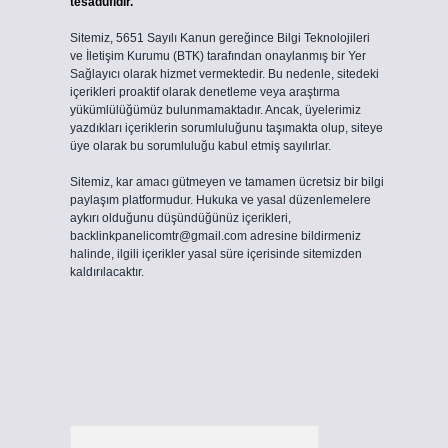
tesadüfidir.
Sitemiz, 5651 Sayılı Kanun gereğince Bilgi Teknolojileri
ve İletişim Kurumu (BTK) tarafından onaylanmış bir Yer
Sağlayıcı olarak hizmet vermektedir. Bu nedenle, sitedeki
içerikleri proaktif olarak denetleme veya araştırma
yükümlülüğümüz bulunmamaktadır. Ancak, üyelerimiz
yazdıkları içeriklerin sorumluluğunu taşımakta olup, siteye
üye olarak bu sorumluluğu kabul etmiş sayılırlar.
Sitemiz, kar amacı gütmeyen ve tamamen ücretsiz bir bilgi
paylaşım platformudur. Hukuka ve yasal düzenlemelere
aykırı olduğunu düşündüğünüz içerikleri,
backlinkpanelicomtr@gmail.com
adresine bildirmeniz
halinde, ilgili içerikler yasal süre içerisinde sitemizden
kaldırılacaktır.
Arama