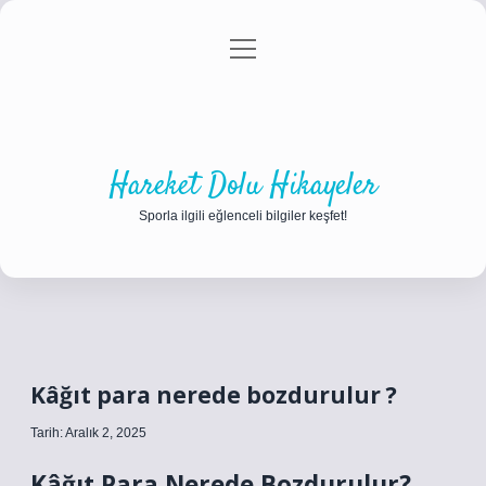
menüyü
Anasayfa
Gizlilik Politikası
Yasal Uyarı
aç
Hakkımızda
Hareket Dolu Hikayeler
Sporla ilgili eğlenceli bilgiler keşfet!
Kâğıt para nerede bozdurulur ?
Tarih: Aralık 2, 2025
Kâğıt Para Nerede Bozdurulur?