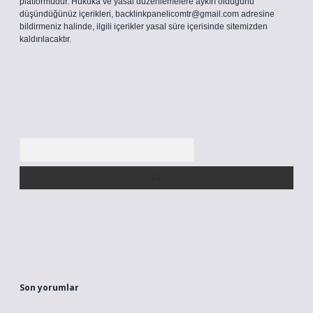
platformudur. Hukuka ve yasal düzenlemelere aykırı olduğunu
düşündüğünüz içerikleri,
backlinkpanelicomtr@gmail.com
adresine
bildirmeniz halinde, ilgili içerikler yasal süre içerisinde sitemizden
kaldırılacaktır.
Arama
Son yorumlar