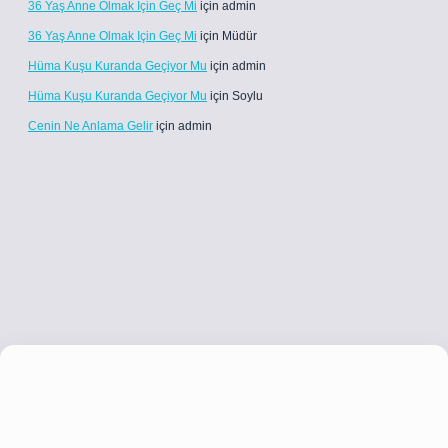
36 Yaş Anne Olmak Için Geç Mi
için
admin
36 Yaş Anne Olmak Için Geç Mi
için
Müdür
Hüma Kuşu Kuranda Geçiyor Mu
için
admin
Hüma Kuşu Kuranda Geçiyor Mu
için
Soylu
Cenin Ne Anlama Gelir
için
admin
betci.co
betci giriş
betci giriş
hiltonbet yeni giriş