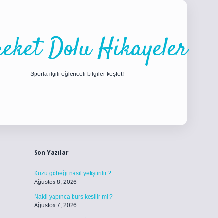
eket Dolu Hikayeler
Sporla ilgili eğlenceli bilgiler keşfet!
Sidebar
ilbet
betci
piabellacasino sitesi
https://www.betexper.xyz/
b
Son Yazılar
Kuzu göbeği nasıl yetiştirilir ?
Ağustos 8, 2026
Nakil yapınca burs kesilir mi ?
Ağustos 7, 2026