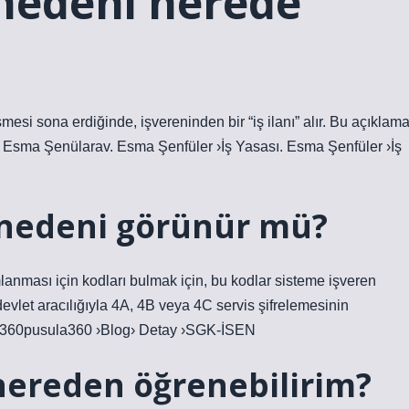
 nedeni nerede
esi sona erdiğinde, işvereninden bir “iş ilanı” alır. Bu açıklama
adır. Esma Şenülarav. Esma Şenfüler ›İş Yasası. Esma Şenfüler ›İş
ş nedeni görünür mü?
anması için kodları bulmak için, bu kodlar sisteme işveren
devlet aracılığıyla 4A, 4B veya 4C servis şifrelemesinin
a360pusula360 ›Blog› Detay ›SGK-İSEN
 nereden öğrenebilirim?