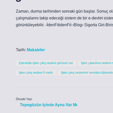
Zaman, durma tarihinden sonraki gün başlar. Sonuç olara
çalışmalarını takip edeceği sistem de bir e-devlet sistemi
görüntüleyebilir. -İdenFitidenFit ›Blog› Sigorta Giri-Biri
Tarih:
Makaleler
Edevlette işten çıkış nedeni görünür mü
İşten çıkarılma nedeni
İşten çıkış nedeni 5 nedir
İşten çıkış nedenimi nereden öğrenebi
Önceki Yazı
Tepegözün Içinde Ayna Var Mı