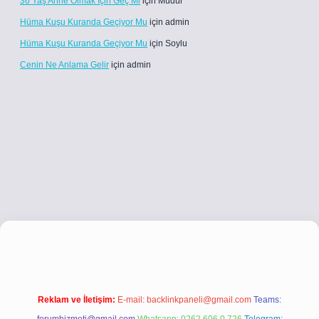
36 Yaş Anne Olmak Için Geç Mi
için
Müdür
Hüma Kuşu Kuranda Geçiyor Mu
için
admin
Hüma Kuşu Kuranda Geçiyor Mu
için
Soylu
Cenin Ne Anlama Gelir
için
admin
yz/
betci.co
betci giriş
betci giriş
hiltonbet yeni giriş
Reklam ve İletişim:
E-mail:
backlinkpaneli@gmail.com
Teams: