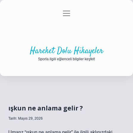
menüyü
Anasayfa
Gizlilik Politikası
Yasal Uyarı
aç
Hakkımızda
Hareket Dolu Hikayeler
Sporla ilgili eğlenceli bilgiler keşfet!
ışkun ne anlama gelir ?
Tarih: Mayıs 29, 2026
Umarız “ışkun ne anlama gelir” ile ilgili aklınızdaki