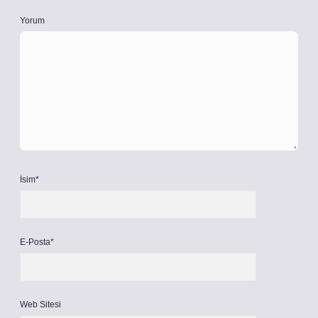
Yorum
İsim*
E-Posta*
Web Sitesi