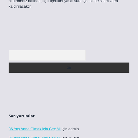
bildirmeniz halinde, ilgili içerikler yasal süre içerisinde sitemizden
kaldırılacaktır.
Arama
Son yorumlar
36 Yaş Anne Olmak Için Geç Mi
için
admin