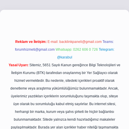
i.co
betci giriş
betci giriş
hiltonbet yeni giriş
Reklam ve İletişim:
E-mail:
backlinkpaneli@gmail.com
Teams:
forumhizmeti@gmail.com
Whatsapp: 0262 606 0 726
Telegram:
@karabul
Yasal Uyarı:
Sitemiz, 5651 Sayılı Kanun gereğince Bilgi Teknolojileri ve
İletişim Kurumu (BTK) tarafından onaylanmış bir Yer Sağlayıcı olarak
hizmet vermektedir. Bu nedenle, sitedeki içerikleri proaktif olarak
denetleme veya araştırma yükümlülüğümüz bulunmamaktadır. Ancak,
üyelerimiz yazdıkları içeriklerin sorumluluğunu taşımakta olup, siteye
üye olarak bu sorumluluğu kabul etmiş sayılırlar. Bu internet sitesi,
herhangi bir marka, kurum veya şahıs şirketi ile hiçbir bağlantısı
bulunmamaktadır. Sitede yalnızca kendi hazırladığımız makaleler
paylaşılmaktadır. Burada yer alan içerikler haber niteliği taşımamakta