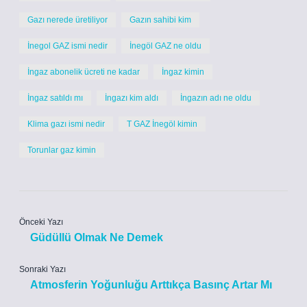
Gazı nerede üretiliyor
Gazın sahibi kim
İnegol GAZ ismi nedir
İnegöl GAZ ne oldu
İngaz abonelik ücreti ne kadar
İngaz kimin
İngaz satıldı mı
İngazı kim aldı
İngazın adı ne oldu
Klima gazı ismi nedir
T GAZ İnegöl kimin
Torunlar gaz kimin
Önceki Yazı
Güdüllü Olmak Ne Demek
Sonraki Yazı
Atmosferin Yoğunluğu Arttıkça Basınç Artar Mı