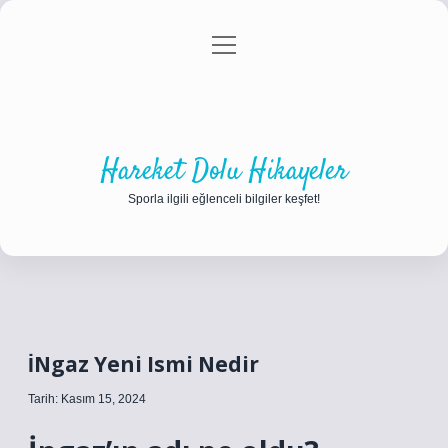
menüyü
Anasayfa
Gizlilik Politikası
Yasal Uyarı
aç
Hakkımızda
Hareket Dolu Hikayeler
Sporla ilgili eğlenceli bilgiler keşfet!
İNgaz Yeni Ismi Nedir
Tarih: Kasım 15, 2024