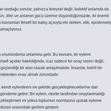
ir sorduğu sorular, yalnızca bireysel değil, kolektif anlamda da
ugün, dilin ve anlamın gücü üzerine düşündüğümüzde, iki önemli
avramları felsefi bir bakış açısıyla ele alırken, etik, epistemoloj
 amaçlıyoruz.
ya onurlandırma anlamına gelir. Bu kavram, bir eylemi
elsefi açıdan bakıldığında, icaz sadece bir onay süreci değil,
çlendiği bir alan olarak anlaşılmalıdır. İnsanlar, belirli bir
oritelerden onay almak zorundadır.
r, kendi eylemlerini ne şekilde gerçekleştireceklerine dair
ı gündeme getirir: Bir eylem, otorite tarafından onaylanmadığı
gerçekleştirmeli mi yoksa toplumun normlarına uyarak eyleme
düzen arasındaki gerilimi gösterir.