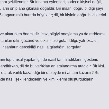
rını şekillendirir. Bir insanın eylemleri, sadece kişisel değil,
ların ön plana çıkması doğaldır: Bir insan, doğru bildiği şeyi
agatın rolü burada büyüktür; dil, bir kişinin doğru bildiklerini
ve aktarırken önemlidir. Icaz, bilgiyi onaylama ya da reddetme
ullanılan dilin gücünü ve etkisini sorgular. Bilgi, yalnızca dil
e insanların gerçekliği nasıl algıladığını sorgular.
rını toplumsal yapılar içinde nasıl tanımladıklarını gösterir.
lendirirken, dil de bu varlıkları anlamlandırma aracıdır. Bir kişi,
l olarak varlık kazandığı bir düzeyde mi anlam kazanır? Bu
nde nasıl şekillendiklerini ve kimliklerini oluşturduklarını