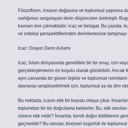
Filozofların, insanın doğasına ve toplumsal yapısına da
varlığımızı sorgulayan derin düşünceler üretmiştir. B
kavram öne çıkmaktadır: icaz ve belagat. Bu yazıda, bu k
ve ontoloji perspektiflerinden derinlemesine tartışmayı
Icaz: Onayın Derin Anlamı
Icaz, İslam dünyasında genellikle bir tür onay, izin ve
gerçekleştirmenin ön koşulu olarak görülebilir. Ancak f
aynı zamanda bir güven ilişkisi ve toplumsal normların gü
davranışı sergileyebilmek için, toplumsal ya da dini ot
Bu noktada, icazın etik bir boyutu ortaya çıkar. İnsanla
toplumdan bir tür doğrulama beklerler. Bu, etik sorular
sürece etik midir? İnsanlar, kendi doğru bildiklerini 
geçmelidir? Bu sorular, bireysel özgürlük ile toplumsal 