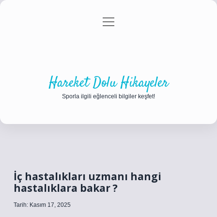
menüyü
Anasayfa
Gizlilik Politikası
Yasal Uyarı
aç
Hakkımızda
Hareket Dolu Hikayeler
Sporla ilgili eğlenceli bilgiler keşfet!
İç hastalıkları uzmanı hangi
hastalıklara bakar ?
Tarih: Kasım 17, 2025