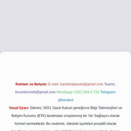
tci.co
betci giriş
betci giriş
hiltonbet yeni giriş
Reklam ve İletişim:
E-mail:
backlinkpaneli@gmail.com
Teams:
forumhizmeti@gmail.com
Whatsapp: 0262 606 0 726
Telegram:
@karabul
Yasal Uyarı:
Sitemiz, 5651 Sayılı Kanun gereğince Bilgi Teknolojileri ve
İletişim Kurumu (BTK) tarafından onaylanmış bir Yer Sağlayıcı olarak
hizmet vermektedir. Bu nedenle, sitedeki içerikleri proaktif olarak