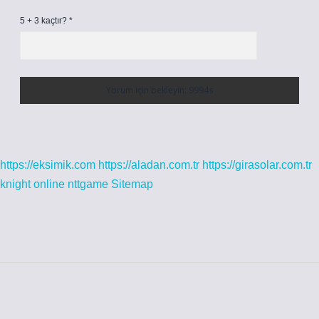
5 + 3 kaçtır?
*
https://eksimik.com
https://aladan.com.tr
https://girasolar.com.tr
knight online
nttgame
Sitemap
Sidebar