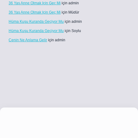
36 Yaş Anne Olmak Için Geç Mi
için
admin
36 Yaş Anne Olmak Için Geç Mi
için
Müdür
Hüma Kuşu Kuranda Geçiyor Mu
için
admin
Hüma Kuşu Kuranda Geçiyor Mu
için
Soylu
Cenin Ne Anlama Gelir
için
admin
.co
betci giriş
betci giriş
hiltonbet yeni giriş