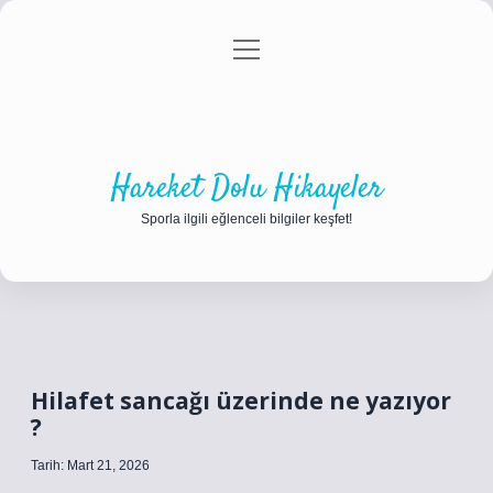
menüyü
Anasayfa
Gizlilik Politikası
Yasal Uyarı
aç
Hakkımızda
Hareket Dolu Hikayeler
Sporla ilgili eğlenceli bilgiler keşfet!
Hilafet sancağı üzerinde ne yazıyor
?
Tarih: Mart 21, 2026