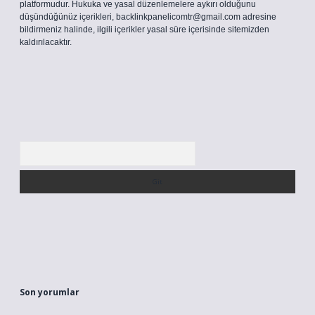
platformudur. Hukuka ve yasal düzenlemelere aykırı olduğunu
düşündüğünüz içerikleri,
backlinkpanelicomtr@gmail.com
adresine
bildirmeniz halinde, ilgili içerikler yasal süre içerisinde sitemizden
kaldırılacaktır.
Arama
Son yorumlar