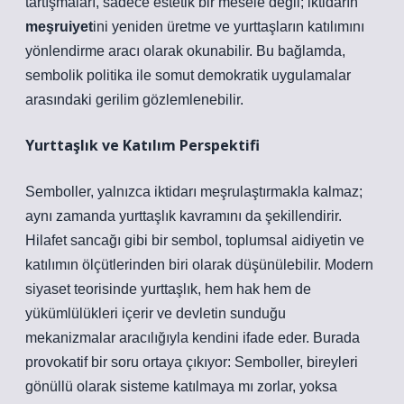
tartışmaları, sadece estetik bir mesele değil; iktidarın
meşruiyet
ini yeniden üretme ve yurttaşların
katılım
ını
yönlendirme aracı olarak okunabilir. Bu bağlamda,
sembolik politika ile somut demokratik uygulamalar
arasındaki gerilim gözlemlenebilir.
Yurttaşlık ve Katılım Perspektifi
Semboller, yalnızca iktidarı meşrulaştırmakla kalmaz;
aynı zamanda yurttaşlık kavramını da şekillendirir.
Hilafet sancağı gibi bir sembol, toplumsal aidiyetin ve
katılım
ın ölçütlerinden biri olarak düşünülebilir. Modern
siyaset teorisinde yurttaşlık, hem hak hem de
yükümlülükleri içerir ve devletin sunduğu
mekanizmalar aracılığıyla kendini ifade eder. Burada
provokatif bir soru ortaya çıkıyor: Semboller, bireyleri
gönüllü olarak sisteme katılmaya mı zorlar, yoksa