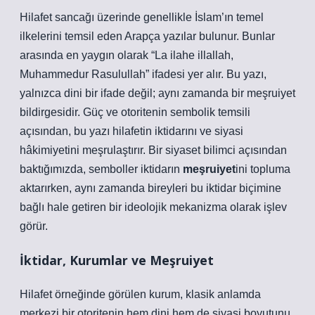
Hilafet sancağı üzerinde genellikle İslam’ın temel
ilkelerini temsil eden Arapça yazılar bulunur. Bunlar
arasında en yaygın olarak “La ilahe illallah,
Muhammedur Rasulullah” ifadesi yer alır. Bu yazı,
yalnızca dini bir ifade değil; aynı zamanda bir meşruiyet
bildirgesidir. Güç ve otoritenin sembolik temsili
açısından, bu yazı hilafetin iktidarını ve siyasi
hâkimiyetini meşrulaştırır. Bir siyaset bilimci açısından
baktığımızda, semboller iktidarın
meşruiyet
ini topluma
aktarırken, aynı zamanda bireyleri bu iktidar biçimine
bağlı hale getiren bir ideolojik mekanizma olarak işlev
görür.
İktidar, Kurumlar ve Meşruiyet
Hilafet örneğinde görülen kurum, klasik anlamda
merkezi bir otoritenin hem dini hem de siyasi boyutunu