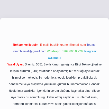
.co
betci giriş
betci giriş
hiltonbet yeni giriş
Reklam ve İletişim:
E-mail:
backlinkpaneli@gmail.com
Teams:
forumhizmeti@gmail.com
Whatsapp: 0262 606 0 726
Telegram:
@karabul
Yasal Uyarı:
Sitemiz, 5651 Sayılı Kanun gereğince Bilgi Teknolojileri ve
İletişim Kurumu (BTK) tarafından onaylanmış bir Yer Sağlayıcı olarak
hizmet vermektedir. Bu nedenle, sitedeki içerikleri proaktif olarak
denetleme veya araştırma yükümlülüğümüz bulunmamaktadır. Ancak,
üyelerimiz yazdıkları içeriklerin sorumluluğunu taşımakta olup, siteye
üye olarak bu sorumluluğu kabul etmiş sayılırlar. Bu internet sitesi,
herhangi bir marka, kurum veya şahıs şirketi ile hiçbir bağlantısı