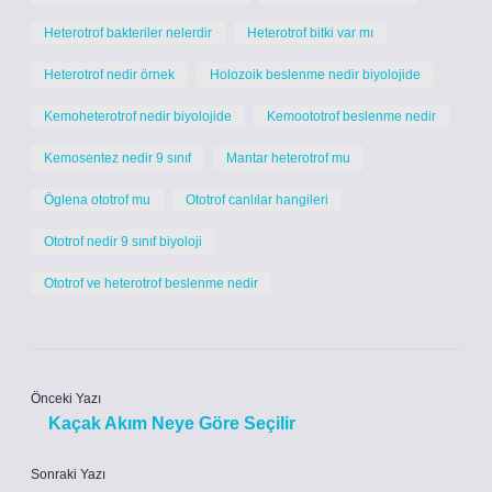
Heterotrof bakteriler nelerdir
Heterotrof bitki var mı
Heterotrof nedir örnek
Holozoik beslenme nedir biyolojide
Kemoheterotrof nedir biyolojide
Kemoototrof beslenme nedir
Kemosentez nedir 9 sınıf
Mantar heterotrof mu
Öglena ototrof mu
Ototrof canlılar hangileri
Ototrof nedir 9 sınıf biyoloji
Ototrof ve heterotrof beslenme nedir
Önceki Yazı
Kaçak Akım Neye Göre Seçilir
Sonraki Yazı