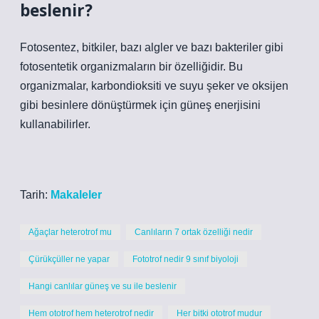
beslenir?
Fotosentez, bitkiler, bazı algler ve bazı bakteriler gibi
fotosentetik organizmaların bir özelliğidir. Bu
organizmalar, karbondioksiti ve suyu şeker ve oksijen
gibi besinlere dönüştürmek için güneş enerjisini
kullanabilirler.
Tarih:
Makaleler
Ağaçlar heterotrof mu
Canlıların 7 ortak özelliği nedir
Çürükçüller ne yapar
Fototrof nedir 9 sınıf biyoloji
Hangi canlılar güneş ve su ile beslenir
Hem ototrof hem heterotrof nedir
Her bitki ototrof mudur