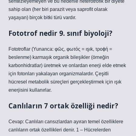
sentezleyemeyen ve bu nedenle heterotrofik bir diyete
sahip olan (her biri parazit veya saprofit olarak
yaşayan) birçok bitki türü vardır.
Fototrof nedir 9. sınıf biyoloji?
Fototroflar (Yunanca: φῶς, φωτός = ışık, τροϕή =
beslenme) karmaşık organik bileşikler (örneğin
karbonhidratlar) üretmek ve onlardan enerji elde etmek
için fotonları yakalayan organizmalardır. Çeşitli
hücresel metabolik süreçleri gerçekleştirmek için ışık
enerjisini kullanırlar.
Canlıların 7 ortak özelliği nedir?
Cevap: Canlıları cansızlardan ayıran temel özelliklere
canlıların ortak özellikleri denir. 1 – Hücrelerden