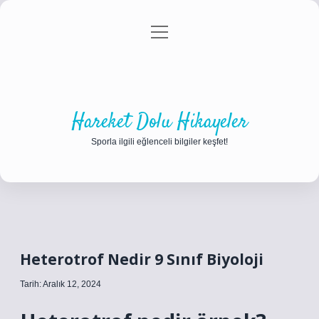
menüyü
Anasayfa
Gizlilik Politikası
Yasal Uyarı
aç
Hakkımızda
Hareket Dolu Hikayeler
Sporla ilgili eğlenceli bilgiler keşfet!
Heterotrof Nedir 9 Sınıf Biyoloji
Tarih: Aralık 12, 2024