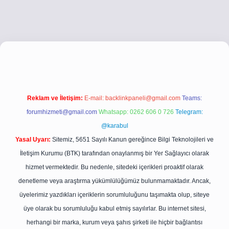
.co
betci giriş
betci giriş
hiltonbet yeni giriş
Reklam ve İletişim:
E-mail:
backlinkpaneli@gmail.com
Teams:
forumhizmeti@gmail.com
Whatsapp: 0262 606 0 726
Telegram:
@karabul
Yasal Uyarı:
Sitemiz, 5651 Sayılı Kanun gereğince Bilgi Teknolojileri ve
İletişim Kurumu (BTK) tarafından onaylanmış bir Yer Sağlayıcı olarak
hizmet vermektedir. Bu nedenle, sitedeki içerikleri proaktif olarak
denetleme veya araştırma yükümlülüğümüz bulunmamaktadır. Ancak,
üyelerimiz yazdıkları içeriklerin sorumluluğunu taşımakta olup, siteye
üye olarak bu sorumluluğu kabul etmiş sayılırlar. Bu internet sitesi,
herhangi bir marka, kurum veya şahıs şirketi ile hiçbir bağlantısı