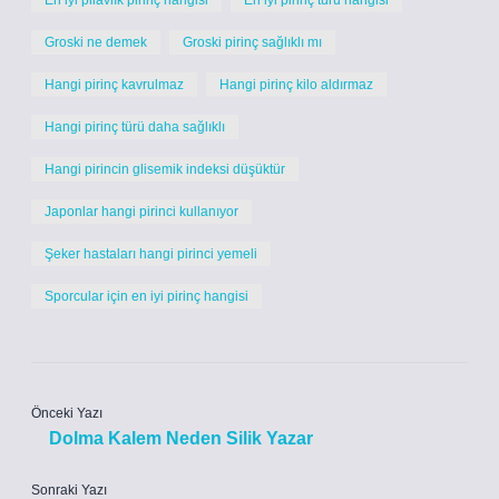
En iyi pilavlık pirinç hangisi
En iyi pirinç türü hangisi
Groski ne demek
Groski pirinç sağlıklı mı
Hangi pirinç kavrulmaz
Hangi pirinç kilo aldırmaz
Hangi pirinç türü daha sağlıklı
Hangi pirincin glisemik indeksi düşüktür
Japonlar hangi pirinci kullanıyor
Şeker hastaları hangi pirinci yemeli
Sporcular için en iyi pirinç hangisi
Önceki Yazı
Dolma Kalem Neden Silik Yazar
Sonraki Yazı