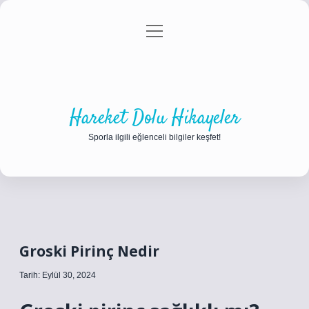
menüyü
Anasayfa
Gizlilik Politikası
Yasal Uyarı
aç
Hakkımızda
Hareket Dolu Hikayeler
Sporla ilgili eğlenceli bilgiler keşfet!
Groski Pirinç Nedir
Tarih: Eylül 30, 2024