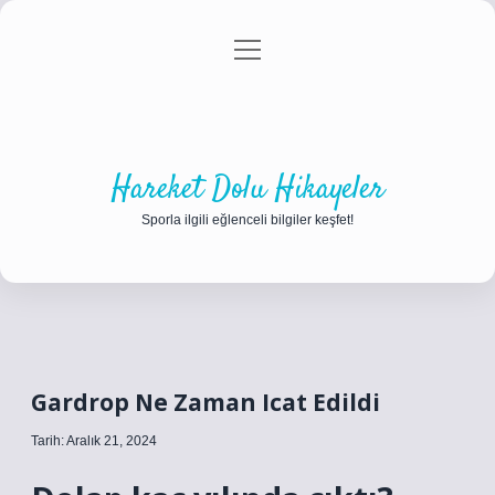
menüyü
Anasayfa
Gizlilik Politikası
Yasal Uyarı
aç
Hakkımızda
Hareket Dolu Hikayeler
Sporla ilgili eğlenceli bilgiler keşfet!
Gardrop Ne Zaman Icat Edildi
Tarih: Aralık 21, 2024