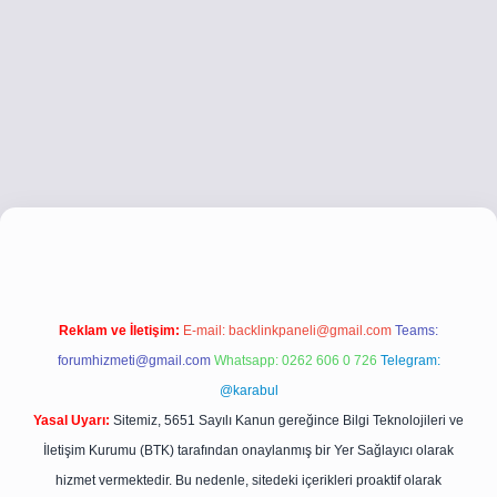
etci.co
betci giriş
betci giriş
hiltonbet yeni giriş
Reklam ve İletişim:
E-mail:
backlinkpaneli@gmail.com
Teams:
forumhizmeti@gmail.com
Whatsapp: 0262 606 0 726
Telegram:
@karabul
Yasal Uyarı:
Sitemiz, 5651 Sayılı Kanun gereğince Bilgi Teknolojileri ve
İletişim Kurumu (BTK) tarafından onaylanmış bir Yer Sağlayıcı olarak
hizmet vermektedir. Bu nedenle, sitedeki içerikleri proaktif olarak