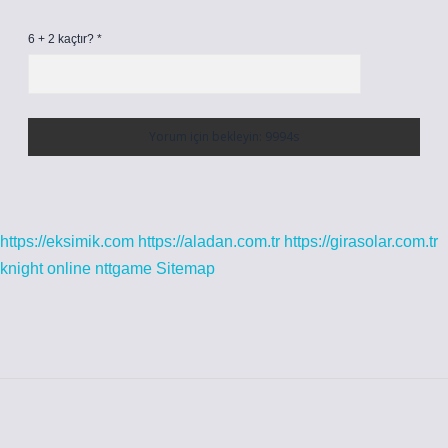
6 + 2 kaçtır?
*
https://eksimik.com
https://aladan.com.tr
https://girasolar.com.tr
knight online
nttgame
Sitemap
Sidebar