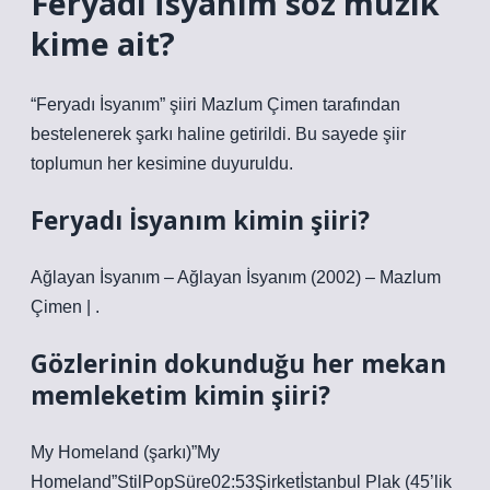
Feryadı İsyanım söz müzik
kime ait?
“Feryadı İsyanım” şiiri Mazlum Çimen tarafından
bestelenerek şarkı haline getirildi. Bu sayede şiir
toplumun her kesimine duyuruldu.
Feryadı İsyanım kimin şiiri?
Ağlayan İsyanım – Ağlayan İsyanım (2002) – Mazlum
Çimen | .
Gözlerinin dokunduğu her mekan
memleketim kimin şiiri?
My Homeland (şarkı)”My
Homeland”StilPopSüre02:53Şirketİstanbul Plak (45’lik