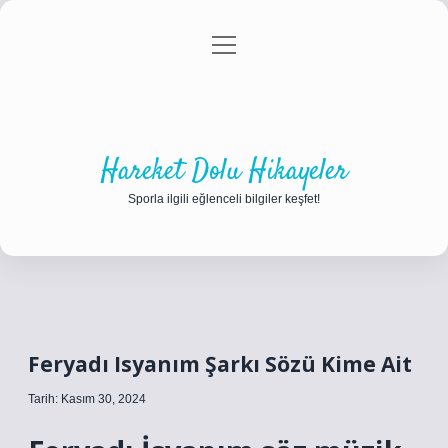
menüyü
Anasayfa
Gizlilik Politikası
Yasal Uyarı
aç
Hakkımızda
Hareket Dolu Hikayeler
Sporla ilgili eğlenceli bilgiler keşfet!
Feryadı Isyanım Şarkı Sözü Kime Ait
Tarih: Kasım 30, 2024