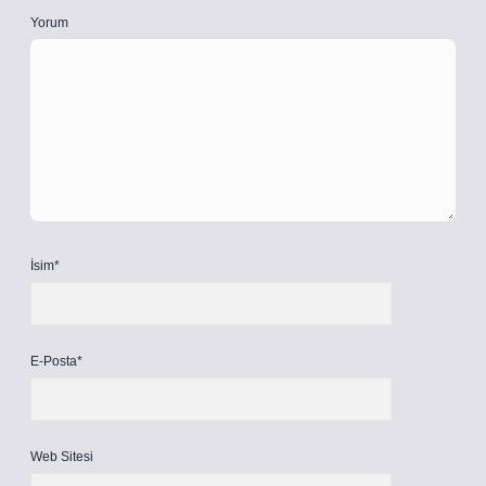
Yorum
İsim*
E-Posta*
Web Sitesi