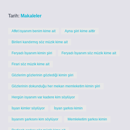
Tarih:
Makaleler
Affet isyanım benim kime ait
Ayna şiiri kime aittir
Birileri kandırmış söz müzik kime ait
Feryadı İsyanım kimin şiiri
Feryadı İsyanım söz müzik kime ait
Firari söz müzik kime ait
Gözlerim gözlerinin gözlediği kimin şiiri
Gözlerinin dokunduğu her mekan memleketim kimin şiiri
Hergün isyanım var kadere kim söylüyor
İsyan kimler söylüyor
İsyan şarkısı kimin
İsyanım şarkısını kim söylüyor
Memleketim şarkısı kimin