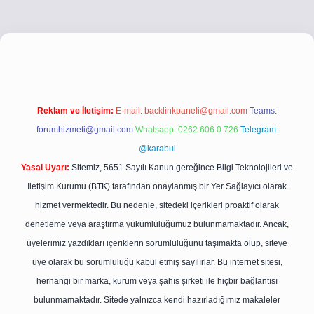
i.co
betci giriş
betci giriş
hiltonbet yeni giriş
Reklam ve İletişim:
E-mail:
backlinkpaneli@gmail.com
Teams:
forumhizmeti@gmail.com
Whatsapp: 0262 606 0 726
Telegram:
@karabul
Yasal Uyarı:
Sitemiz, 5651 Sayılı Kanun gereğince Bilgi Teknolojileri ve
İletişim Kurumu (BTK) tarafından onaylanmış bir Yer Sağlayıcı olarak
hizmet vermektedir. Bu nedenle, sitedeki içerikleri proaktif olarak
denetleme veya araştırma yükümlülüğümüz bulunmamaktadır. Ancak,
üyelerimiz yazdıkları içeriklerin sorumluluğunu taşımakta olup, siteye
üye olarak bu sorumluluğu kabul etmiş sayılırlar. Bu internet sitesi,
herhangi bir marka, kurum veya şahıs şirketi ile hiçbir bağlantısı
bulunmamaktadır. Sitede yalnızca kendi hazırladığımız makaleler