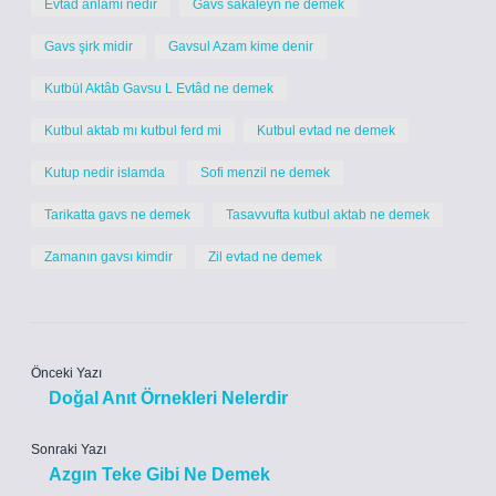
Evtad anlamı nedir
Gavs sakaleyn ne demek
Gavs şirk midir
Gavsul Azam kime denir
Kutbül Aktâb Gavsu L Evtâd ne demek
Kutbul aktab mı kutbul ferd mi
Kutbul evtad ne demek
Kutup nedir islamda
Sofi menzil ne demek
Tarikatta gavs ne demek
Tasavvufta kutbul aktab ne demek
Zamanın gavsı kimdir
Zil evtad ne demek
Önceki Yazı
Doğal Anıt Örnekleri Nelerdir
Sonraki Yazı
Azgın Teke Gibi Ne Demek