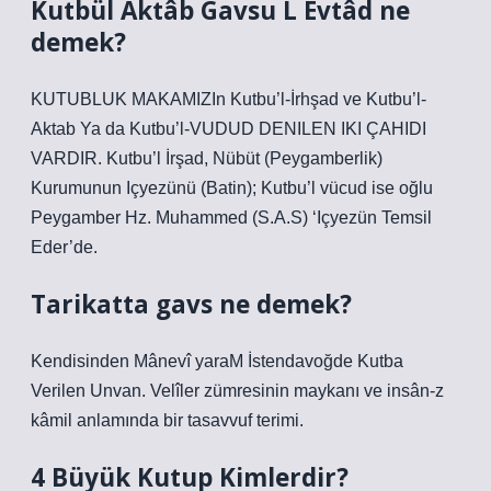
Kutbül Aktâb Gavsu L Evtâd ne
demek?
KUTUBLUK MAKAMIZIn Kutbu’l-İrhşad ve Kutbu’l-
Aktab Ya da Kutbu’l-VUDUD DENILEN IKI ÇAHIDI
VARDIR. Kutbu’l İrşad, Nübüt (Peygamberlik)
Kurumunun Içyezünü (Batin); Kutbu’l vücud ise oğlu
Peygamber Hz. Muhammed (S.A.S) ‘Içyezün Temsil
Eder’de.
Tarikatta gavs ne demek?
Kendisinden Mânevî yaraM İstendavoğde Kutba
Verilen Unvan. Velîler zümresinin maykanı ve insân-z
kâmil anlamında bir tasavvuf terimi.
4 Büyük Kutup Kimlerdir?