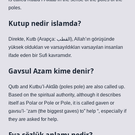
poles.
Kutup nedir islamda?
Direkte, Kutb (Arapça: القطب), Allah’ın görüşünde
yüksek oldukları ve varsayıldıkları varsayılan insanları
ifade eden bir Sufi kavramıdır.
Gavsul Azam kime denir?
Qutb and Kutbu’l-Aktâb (poles pole) are also called up.
Based on the spiritual authority, although it describes
itself as Polar or Pole or Pole, it is called gaven or
gavsu’l- ’zam (the biggest gaves) to” help “, especially if
they are asked for help.
Eva sözlük anlamı nedir?