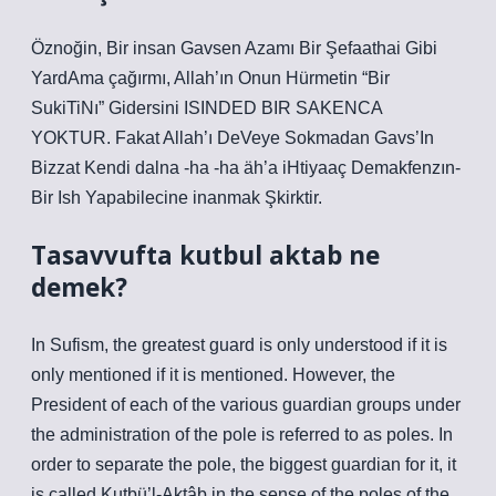
Öznoğin, Bir insan Gavsen Azamı Bir Şefaathai Gibi
YardAma çağırmı, Allah’ın Onun Hürmetin “Bir
SukiTiNı” Gidersini ISINDED BIR SAKENCA
YOKTUR. Fakat Allah’ı DeVeye Sokmadan Gavs’In
Bizzat Kendi dalna -ha -ha äh’a iHtiyaaç Demakfenzın-
Bir Ish Yapabilecine inanmak Şkirktir.
Tasavvufta kutbul aktab ne
demek?
In Sufism, the greatest guard is only understood if it is
only mentioned if it is mentioned. However, the
President of each of the various guardian groups under
the administration of the pole is referred to as poles. In
order to separate the pole, the biggest guardian for it, it
is called Kutbü’l-Aktâb in the sense of the poles of the