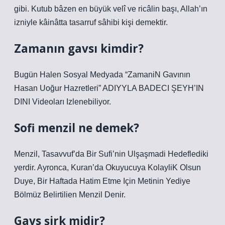
gibi. Kutub bâzen en büyük velî ve ricâlin başı, Allah’ın
izniyle kâinâtta tasarruf sâhibi kişi demektir.
Zamanın gavsı kimdir?
Bugün Halen Sosyal Medyada “ZamaniN Gavının
Hasan Uoğur Hazretleri” ADIYYLA BADECI ŞEYH’IN
DINI Videoları Izlenebiliyor.
Sofi menzil ne demek?
Menzil, Tasavvuf’da Bir Sufi’nin Ulşaşmadi Hedeflediki
yerdir. Ayronca, Kuran’da Okuyucuya KolayliK Olsun
Duye, Bir Haftada Hatim Etme Için Metinin Yediye
Bölmüz Belirtilien Menzil Denir.
Gavs şirk midir?