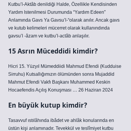
Kutbu’l-Aktâb denildiği Halde, Özellikle Kendisinden
Yardım Istenilmesi Durumunda “Yardım Edeen”
Anlamında Gavs Ya Gavsu’l-“olarak anılır. Ancak gavs
ve kutub kelimeleri mücerret olarak kullanındında
gavsu’l -âzam ve kutbu’l-actâb anlaşılır.
15 Asrın Müceddidi kimdir?
Hicri 15. Yüzyıl Mümeddiidi Mahmud Efendi (Kudduise
Sirruhu) Kutsallığımızın ölümünden sonra Mujaddid
Mahmut Efendi Vakfı Başkanı Muhammed Keskin
Hocaefendis Açılış Konuşması … 26 Haziran 2024
En büyük kutup kimdir?
Tasavvuf ıstılâhında ibâdet ve ahlâk konularında en
üstün kişi anlamınadır. Tevekkül ve teslîmiyet kutbu