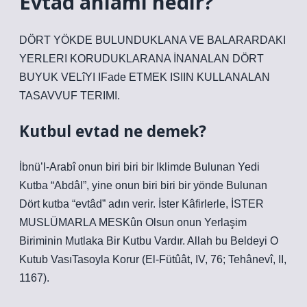
Evtad anlamı nedir?
DÖRT YÖKDE BULUNDUKLANA VE BALARARDAKI
YERLERI KORUDUKLARANA İNANALAN DÖRT
BUYUK VELîYI IFade ETMEK ISIIN KULLANALAN
TASAVVUF TERIMI.
Kutbul evtad ne demek?
İbnü’l-Arabî onun biri biri bir Iklimde Bulunan Yedi
Kutba “Abdâl”, yine onun biri biri bir yönde Bulunan
Dört kutba “evtâd” adın verir. İster Kâfirlerle, İSTER
MUSLÜMARLA MESKûn Olsun onun Yerlaşim
Biriminin Mutlaka Bir Kutbu Vardır. Allah bu Beldeyi O
Kutub VasıTasoyla Korur (El-Fütûât, IV, 76; Tehânevî, II,
1167).