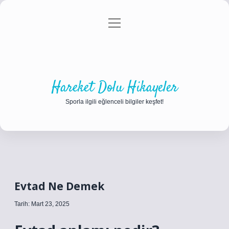
menüyü
Anasayfa
Gizlilik Politikası
Yasal Uyarı
aç
Hakkımızda
Hareket Dolu Hikayeler
Sporla ilgili eğlenceli bilgiler keşfet!
Evtad Ne Demek
Tarih: Mart 23, 2025