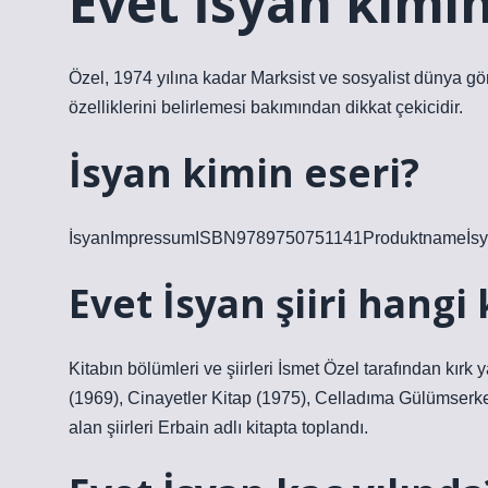
Evet İsyan kimin 
Özel, 1974 yılına kadar Marksist ve sosyalist dünya gör
özelliklerini belirlemesi bakımından dikkat çekicidir.
İsyan kimin eseri?
İsyanImpressumISBN9789750751141Produktnameİsyan
Evet İsyan şiiri hangi
Kitabın bölümleri ve şiirleri İsmet Özel tarafından kır
(1969), Cinayetler Kitap (1975), Celladıma Gülümserken 
alan şiirleri Erbain adlı kitapta toplandı.