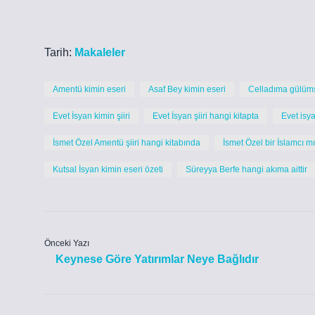
Tarih:
Makaleler
Amentü kimin eseri
Asaf Bey kimin eseri
Celladıma gülüms
Evet İsyan kimin şiiri
Evet İsyan şiiri hangi kitapta
Evet isya
İsmet Özel Amentü şiiri hangi kitabında
İsmet Özel bir İslamcı mı
Kutsal İsyan kimin eseri özeti
Süreyya Berfe hangi akıma aittir
Önceki Yazı
Keynese Göre Yatırımlar Neye Bağlıdır