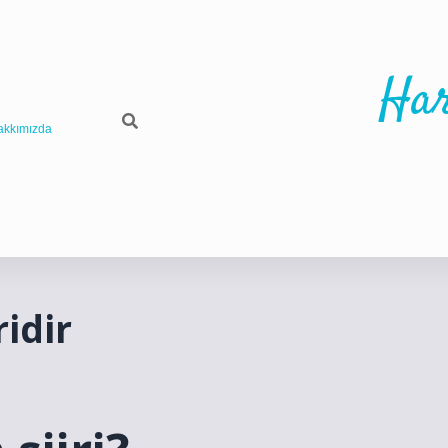
Har
akkımızda
idir