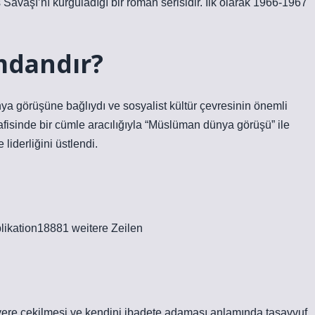
Savaşı’nı kurguladığı bir roman serisidir. İlk olarak 1966-1967
mdandır?
nya görüşüne bağlıydı ve sosyalist kültür çevresinin önemli
fisinde bir cümle aracılığıyla “Müslüman dünya görüşü” ile
liderliğini üstlendi.
kation18881 weitere Zeilen
yere çekilmesi ve kendini ibadete adaması anlamında tasavvuf