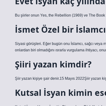
Evet İsyan kaç yılında
Bu şiirler onun Yes, the Rebellion (1969) ve The Book o
İsmet Özel bir İslamc
Siyasi görüşleri. Eğer bugün onu İslamcı, sağcı veya m
onlardan biri olmadığını ısrarla vurgulama ihtiyacı, onun
Şiiri yazan kimdir?
Şiir yazan kişiye şair denir.15 Mayıs 2022Şiir yazan kiş
Kutsal İsyan kimin ese