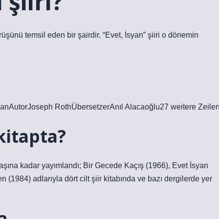
şiiri?
üşünü temsil eden bir şairdir. “Evet, İsyan” şiiri o dönemin
AutorJoseph RothÜbersetzerAnıl Alacaoğlu27 weitere Zeile
 kitapta?
k yaşına kadar yayımlandı; Bir Gecede Kaçış (1966), Evet İsyan
(1984) adlarıyla dört cilt şiir kitabında ve bazı dergilerde yer