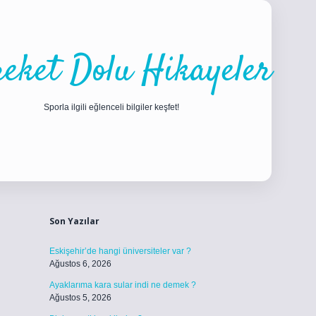
eket Dolu Hikayeler
Sporla ilgili eğlenceli bilgiler keşfet!
Sidebar
ilbet
betci
piabellacasino sitesi
https://www.betexper.xyz/
betci.c
Son Yazılar
Eskişehir’de hangi üniversiteler var ?
Ağustos 6, 2026
Ayaklarıma kara sular indi ne demek ?
Ağustos 5, 2026