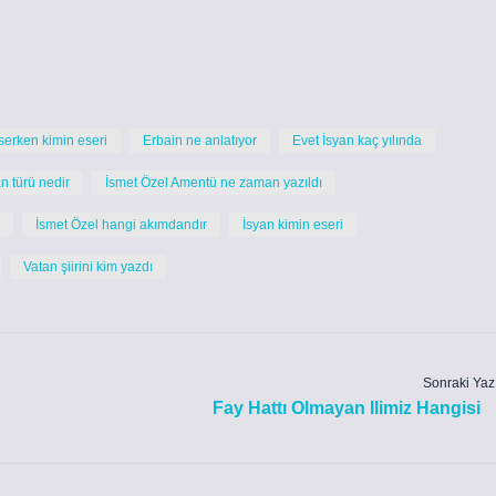
erken kimin eseri
Erbain ne anlatıyor
Evet İsyan kaç yılında
n türü nedir
İsmet Özel Amentü ne zaman yazıldı
İsmet Özel hangi akımdandır
İsyan kimin eseri
Vatan şiirini kim yazdı
Sonraki Yaz
Fay Hattı Olmayan Ilimiz Hangisi