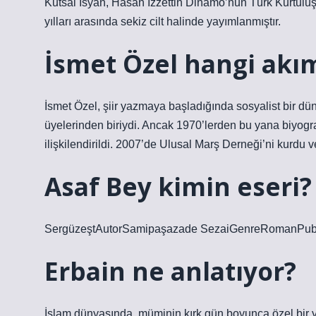
Kutsal İsyan, Hasan İzzettin Dinamo’nun Türk Kurtuluş 
yılları arasında sekiz cilt halinde yayımlanmıştır.
İsmet Özel hangi akı
İsmet Özel, şiir yazmaya başladığında sosyalist bir dü
üyelerinden biriydi. Ancak 1970’lerden bu yana biyogra
ilişkilendirildi. 2007’de Ulusal Marş Derneği’ni kurdu ve 
Asaf Bey kimin eseri?
SergüzeştAutorSamipaşazade SezaiGenreRomanPubli
Erbain ne anlatıyor?
İslam dünyasında, müminin kırk gün boyunca özel bir 