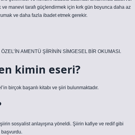
 ve manevi tarafı güçlendirmek için kırk gün boyunca daha az
mak ve daha fazla ibadet etmek gerekir.
İSMET ÖZEL’İN AMENTÜ ŞİİRİNİN SİMGESEL BİR OKUMASI.
n kimin eseri?
’in birçok başarılı kitabı ve şiiri bulunmaktadır.
?
iirin sosyalist anlayışına yöneldi. Şiirin kafiye ve redif gibi
a başvurdu.