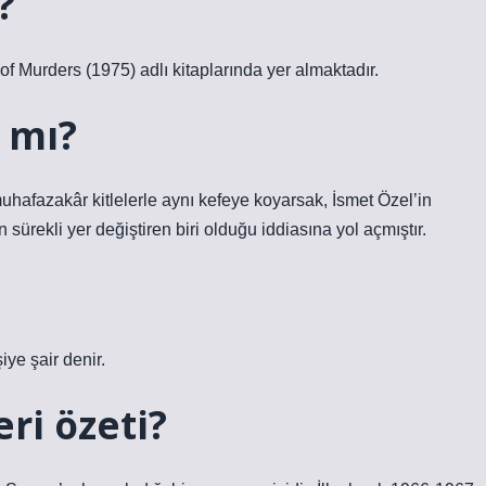
?
f Murders (1975) adlı kitaplarında yer almaktadır.
ı mı?
uhafazakâr kitlelerle aynı kefeye koyarsak, İsmet Özel’in
 sürekli yer değiştiren biri olduğu iddiasına yol açmıştır.
iye şair denir.
ri özeti?