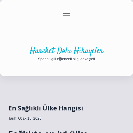
menüyü
Anasayfa
Gizlilik Politikası
Yasal Uyarı
aç
Hakkımızda
Hareket Dolu Hikayeler
Sporla ilgili eğlenceli bilgiler keşfet!
En Sağlıklı Ülke Hangisi
Tarih: Ocak 15, 2025