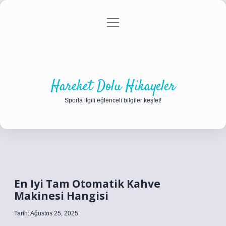
menüyü
Anasayfa
Gizlilik Politikası
Yasal Uyarı
aç
Hakkımızda
Hareket Dolu Hikayeler
Sporla ilgili eğlenceli bilgiler keşfet!
En Iyi Tam Otomatik Kahve
Makinesi Hangisi
Tarih: Ağustos 25, 2025