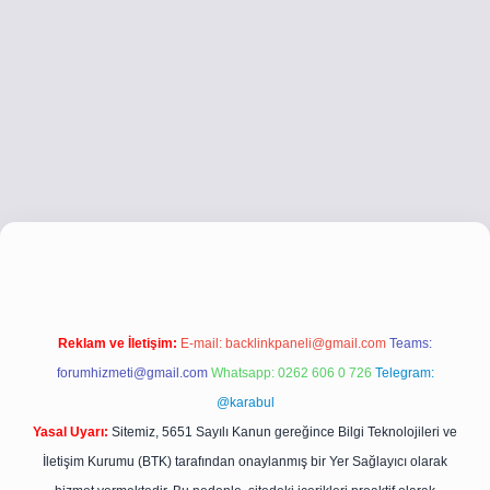
co
betci giriş
betci giriş
hiltonbet yeni giriş
Reklam ve İletişim:
E-mail:
backlinkpaneli@gmail.com
Teams:
forumhizmeti@gmail.com
Whatsapp: 0262 606 0 726
Telegram:
@karabul
Yasal Uyarı:
Sitemiz, 5651 Sayılı Kanun gereğince Bilgi Teknolojileri ve
İletişim Kurumu (BTK) tarafından onaylanmış bir Yer Sağlayıcı olarak