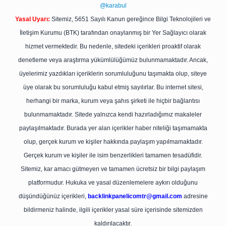
@karabul
Yasal Uyarı:
Sitemiz, 5651 Sayılı Kanun gereğince Bilgi Teknolojileri ve
İletişim Kurumu (BTK) tarafından onaylanmış bir Yer Sağlayıcı olarak
hizmet vermektedir. Bu nedenle, sitedeki içerikleri proaktif olarak
denetleme veya araştırma yükümlülüğümüz bulunmamaktadır. Ancak,
üyelerimiz yazdıkları içeriklerin sorumluluğunu taşımakta olup, siteye
üye olarak bu sorumluluğu kabul etmiş sayılırlar. Bu internet sitesi,
herhangi bir marka, kurum veya şahıs şirketi ile hiçbir bağlantısı
bulunmamaktadır. Sitede yalnızca kendi hazırladığımız makaleler
paylaşılmaktadır. Burada yer alan içerikler haber niteliği taşımamakta
olup, gerçek kurum ve kişiler hakkında paylaşım yapılmamaktadır.
Gerçek kurum ve kişiler ile isim benzerlikleri tamamen tesadüfidir.
Sitemiz, kar amacı gütmeyen ve tamamen ücretsiz bir bilgi paylaşım
platformudur. Hukuka ve yasal düzenlemelere aykırı olduğunu
düşündüğünüz içerikleri,
backlinkpanelicomtr@gmail.com
adresine
bildirmeniz halinde, ilgili içerikler yasal süre içerisinde sitemizden
kaldırılacaktır.