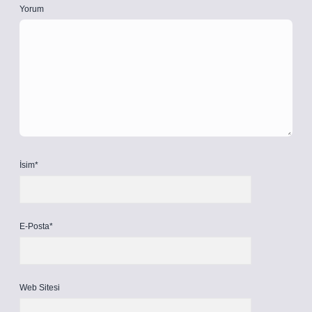
Yorum
İsim*
E-Posta*
Web Sitesi