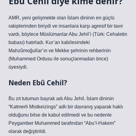
Ebû Cehil diye kime denir?
AMR, yeni gelişmekte olan İslam dininin en güçlü
rakiplerinden biriydi ve insanlara karşı agresif bir tavır
vardı, böylece Müslümanlar Abu Jehil’i (Türk: Cehaletin
babası) hatırladı. Kur’an kabilesindeki
Mahzûmoğullar’ın ve Mekke şehrinin rehberinin
(Muhammed Ordusu ile sonuçlanmadan önce)
üyesiydi.
Neden Ebû Cehil?
Bu zıt tutumun bayrak adı Abu Jehil. İslam dininin
“Katmerli Mistkeizings” adlı bir davranış yaparak haklı
olduğunu bilse de kabul edilmedi ve bu nedenle
Peygamber Muhammed tarafından “Abu’l-Hakem”
olarak değiştirildi.