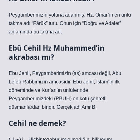
Peygamberimizin yoluna adanmış. Hz. Omar’ın en ünlü
takma adı “Fârûk” turu. Onun için “Doğru ve Adalet”
anlamında bu takma ad.
Ebû Cehil Hz Muhammed’in
akrabası mı?
Ebu Jehil, Peygamberimizin (as) amcası değil, Abu
Leleb Rabbimizin amcasıdır. Ebu Jehil, İslam’ın ilk
döneminde ve Kur’an’ın ünlülerinde
Peygamberimizdeki (PBUH) en kötü şöhretli
düşmanlardan biridir. Gerçek adı Amr B.
Cehil ne demek?
(ﺟﻬﻞ) i. . Hiçbir tezahürüm olmadığını biliyorum