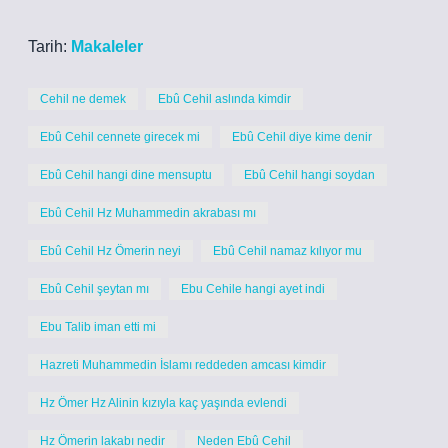
Tarih:
Makaleler
Cehil ne demek
Ebû Cehil aslında kimdir
Ebû Cehil cennete girecek mi
Ebû Cehil diye kime denir
Ebû Cehil hangi dine mensuptu
Ebû Cehil hangi soydan
Ebû Cehil Hz Muhammedin akrabası mı
Ebû Cehil Hz Ömerin neyi
Ebû Cehil namaz kılıyor mu
Ebû Cehil şeytan mı
Ebu Cehile hangi ayet indi
Ebu Talib iman etti mi
Hazreti Muhammedin İslamı reddeden amcası kimdir
Hz Ömer Hz Alinin kızıyla kaç yaşında evlendi
Hz Ömerin lakabı nedir
Neden Ebû Cehil