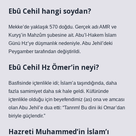
Ebû Cehil hangi soydan?
Mekke’de yaklaşık 570 doğdu. Gerçek adı AMR ve
Kuryş’in Mahzûm şubesine ait. Abu’l-Hakem İslam
Günü Hz’ye düşmanlık nedeniyle. Abu Jehil’deki
Peygamber tarafından değiştirildi.
Ebû Cehil Hz Ömer’in neyi?
Basfisinde içtenlikle idi; İslam’a taşındığında, daha
fazla samimiyet daha sık hale geldi. Küfüründe
içtenlikle olduğu için beyefendimiz (as) ona ve amcası
olan Abu Jehil’e dua etti: “Tanrım! Bu dini iki Omar’dan
biriyle güçlendir.”
Hazreti Muhammed’in İslam’ı