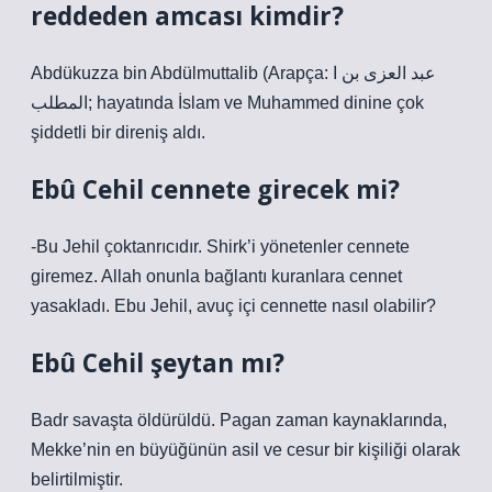
reddeden amcası kimdir?
Abdükuzza bin Abdülmuttalib (Arapça: عبد العزى بن ا
المطلب; hayatında İslam ve Muhammed dinine çok
şiddetli bir direniş aldı.
Ebû Cehil cennete girecek mi?
-Bu Jehil çoktanrıcıdır. Shirk’i yönetenler cennete
giremez. Allah onunla bağlantı kuranlara cennet
yasakladı. Ebu Jehil, avuç içi cennette nasıl olabilir?
Ebû Cehil şeytan mı?
Badr savaşta öldürüldü. Pagan zaman kaynaklarında,
Mekke’nin en büyüğünün asil ve cesur bir kişiliği olarak
belirtilmiştir.