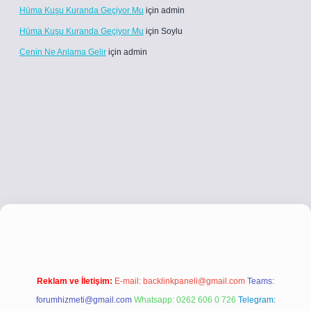
Hüma Kuşu Kuranda Geçiyor Mu
için
admin
Hüma Kuşu Kuranda Geçiyor Mu
için
Soylu
Cenin Ne Anlama Gelir
için
admin
ps://www.betexper.xyz/
betci.co
betci giriş
betci giriş
hiltonbet yeni g
Reklam ve İletişim:
E-mail:
backlinkpaneli@gmail.com
Teams:
forumhizmeti@gmail.com
Whatsapp: 0262 606 0 726
Telegram: