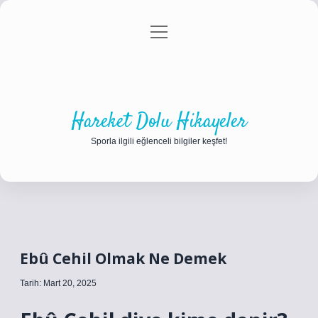
menüyü
Anasayfa
Gizlilik Politikası
Yasal Uyarı
aç
Hakkımızda
Hareket Dolu Hikayeler
Sporla ilgili eğlenceli bilgiler keşfet!
Ebû Cehil Olmak Ne Demek
Tarih: Mart 20, 2025