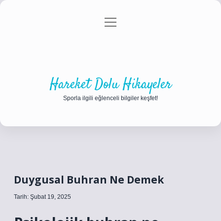
menüyü
Anasayfa
Gizlilik Politikası
Yasal Uyarı
aç
Hakkımızda
Hareket Dolu Hikayeler
Sporla ilgili eğlenceli bilgiler keşfet!
Duygusal Buhran Ne Demek
Tarih: Şubat 19, 2025