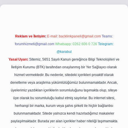
ci.co
betci giriş
betci giriş
hiltonbet yeni giriş
Reklam ve İletişim:
E-mail:
backlinkpaneli@gmail.com
Teams:
forumhizmeti@gmail.com
Whatsapp: 0262 606 0 726
Telegram:
@karabul
Yasal Uyarı:
Sitemiz, 5651 Sayılı Kanun gereğince Bilgi Teknolojileri ve
İletişim Kurumu (BTK) tarafından onaylanmış bir Yer Sağlayıcı olarak
hizmet vermektedir. Bu nedenle, sitedeki içerikleri proaktif olarak
denetleme veya araştırma yükümlülüğümüz bulunmamaktadır. Ancak,
üyelerimiz yazdıkları içeriklerin sorumluluğunu taşımakta olup, siteye
üye olarak bu sorumluluğu kabul etmiş sayılırlar. Bu internet sitesi,
herhangi bir marka, kurum veya şahıs şirketi ile hiçbir bağlantısı
bulunmamaktadır. Sitede yalnızca kendi hazırladığımız makaleler
paylaşılmaktadır. Burada yer alan içerikler haber niteliği taşımamakta