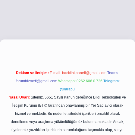
tci.co
betci giriş
betci giriş
hiltonbet yeni giriş
Reklam ve İletişim:
E-mail:
backlinkpaneli@gmail.com
Teams:
forumhizmeti@gmail.com
Whatsapp: 0262 606 0 726
Telegram:
@karabul
Yasal Uyarı:
Sitemiz, 5651 Sayılı Kanun gereğince Bilgi Teknolojileri ve
İletişim Kurumu (BTK) tarafından onaylanmış bir Yer Sağlayıcı olarak
hizmet vermektedir. Bu nedenle, sitedeki içerikleri proaktif olarak
denetleme veya araştırma yükümlülüğümüz bulunmamaktadır. Ancak,
üyelerimiz yazdıkları içeriklerin sorumluluğunu taşımakta olup, siteye