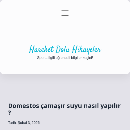
menüyü
Anasayfa
Gizlilik Politikası
Yasal Uyarı
aç
Hakkımızda
Hareket Dolu Hikayeler
Sporla ilgili eğlenceli bilgiler keşfet!
Domestos çamaşır suyu nasıl yapılır
?
Tarih: Şubat 3, 2026