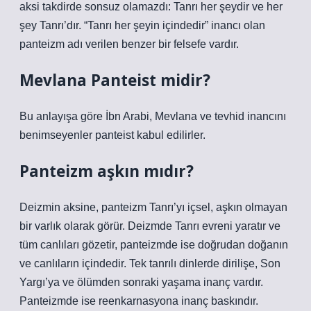
aksi takdirde sonsuz olamazdı: Tanrı her şeydir ve her
şey Tanrı’dır. “Tanrı her şeyin içindedir” inancı olan
panteizm adı verilen benzer bir felsefe vardır.
Mevlana Panteist midir?
Bu anlayışa göre İbn Arabi, Mevlana ve tevhid inancını
benimseyenler panteist kabul edilirler.
Panteizm aşkın mıdır?
Deizmin aksine, panteizm Tanrı’yı ​​içsel, aşkın olmayan
bir varlık olarak görür. Deizmde Tanrı evreni yaratır ve
tüm canlıları gözetir, panteizmde ise doğrudan doğanın
ve canlıların içindedir. Tek tanrılı dinlerde dirilişe, Son
Yargı’ya ve ölümden sonraki yaşama inanç vardır.
Panteizmde ise reenkarnasyona inanç baskındır.