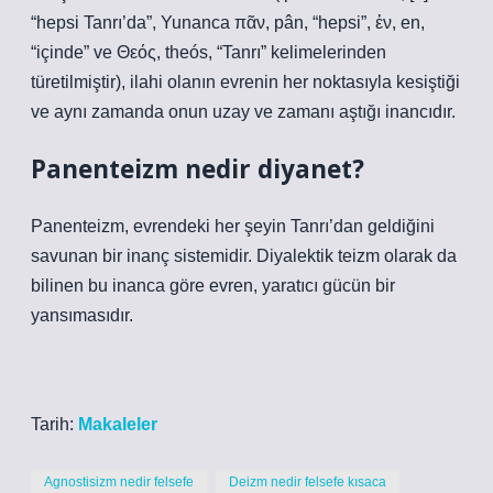
“hepsi Tanrı’da”, Yunanca πᾶν, pân, “hepsi”, ἐν, en,
“içinde” ve Θεός, theós, “Tanrı” kelimelerinden
türetilmiştir), ilahi olanın evrenin her noktasıyla kesiştiği
ve aynı zamanda onun uzay ve zamanı aştığı inancıdır.
Panenteizm nedir diyanet?
Panenteizm, evrendeki her şeyin Tanrı’dan geldiğini
savunan bir inanç sistemidir. Diyalektik teizm olarak da
bilinen bu inanca göre evren, yaratıcı gücün bir
yansımasıdır.
Tarih:
Makaleler
Agnostisizm nedir felsefe
Deizm nedir felsefe kısaca