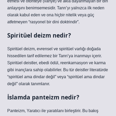
etmesi ve otoriteye (vahye) ve akla dayanmayan bir din
anlayışını benimsemesidir. Tanrı’yı ​​yalnızca ilk neden
olarak kabul eden ve ona hiçbir nitelik veya güç
atfetmeyen “rasyonel bir dini doktrindir”.
Spiritüel deizm nedir?
Spiritüel deizm, evrensel ve spiritüel varlığı doğada
hissedilen tarif edilemez bir Tanrı’ya inanmayı içerir.
Spiritüel deistler, ebedi ödül, reenkarnasyon ve karma
gibi inançlara sahip olabilirler. Bu tür deistler literatürde
“spiritüel ama dindar değil” veya “spiritüel ama dindar
değil” olarak tanımlanır.
İslamda panteizm nedir?
Panteizm, Yaratıcı ile yaratılanı birleştirir. Bu bakış