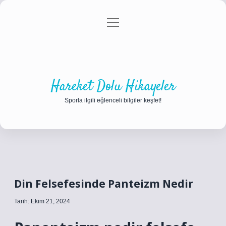
menüyü
Anasayfa
Gizlilik Politikası
Yasal Uyarı
aç
Hakkımızda
Hareket Dolu Hikayeler
Sporla ilgili eğlenceli bilgiler keşfet!
Din Felsefesinde Panteizm Nedir
Tarih: Ekim 21, 2024