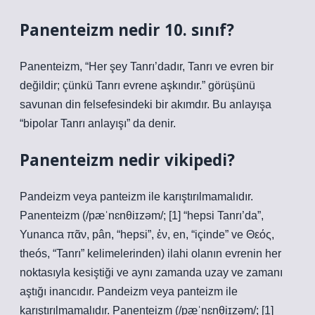
Panenteizm nedir 10. sınıf?
Panenteizm, “Her şey Tanrı’dadır, Tanrı ve evren bir
değildir; çünkü Tanrı evrene aşkındır.” görüşünü
savunan din felsefesindeki bir akımdır. Bu anlayışa
“bipolar Tanrı anlayışı” da denir.
Panenteizm nedir vikipedi?
Pandeizm veya panteizm ile karıştırılmamalıdır.
Panenteizm (/pæˈnɛnθiɪzəm/; [1] “hepsi Tanrı’da”,
Yunanca πᾶν, pân, “hepsi”, ἐν, en, “içinde” ve Θεός,
theós, “Tanrı” kelimelerinden) ilahi olanın evrenin her
noktasıyla kesiştiği ve aynı zamanda uzay ve zamanı
aştığı inancıdır. Pandeizm veya panteizm ile
karıştırılmamalıdır. Panenteizm (/pæˈnɛnθiɪzəm/; [1]