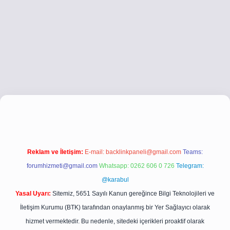
.co
betci giriş
betci giriş
hiltonbet yeni giriş
Reklam ve İletişim:
E-mail:
backlinkpaneli@gmail.com
Teams:
forumhizmeti@gmail.com
Whatsapp: 0262 606 0 726
Telegram:
@karabul
Yasal Uyarı:
Sitemiz, 5651 Sayılı Kanun gereğince Bilgi Teknolojileri ve
İletişim Kurumu (BTK) tarafından onaylanmış bir Yer Sağlayıcı olarak
hizmet vermektedir. Bu nedenle, sitedeki içerikleri proaktif olarak