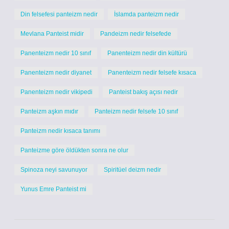
Din felsefesi panteizm nedir
İslamda panteizm nedir
Mevlana Panteist midir
Pandeizm nedir felsefede
Panenteizm nedir 10 sınıf
Panenteizm nedir din kültürü
Panenteizm nedir diyanet
Panenteizm nedir felsefe kısaca
Panenteizm nedir vikipedi
Panteist bakış açısı nedir
Panteizm aşkın mıdır
Panteizm nedir felsefe 10 sınıf
Panteizm nedir kısaca tanımı
Panteizme göre öldükten sonra ne olur
Spinoza neyi savunuyor
Spiritüel deizm nedir
Yunus Emre Panteist mi