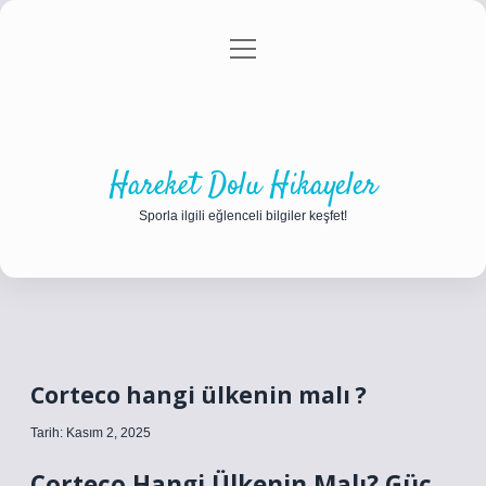
menüyü
Anasayfa
Gizlilik Politikası
Yasal Uyarı
aç
Hakkımızda
Hareket Dolu Hikayeler
Sporla ilgili eğlenceli bilgiler keşfet!
Corteco hangi ülkenin malı ?
Tarih: Kasım 2, 2025
Corteco Hangi Ülkenin Malı? Güç,