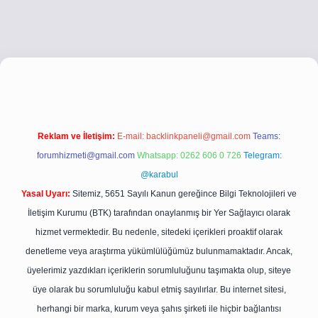
tci.co
betci giriş
betci giriş
hiltonbet yeni giriş
Reklam ve İletişim:
E-mail:
backlinkpaneli@gmail.com
Teams:
forumhizmeti@gmail.com
Whatsapp: 0262 606 0 726
Telegram:
@karabul
Yasal Uyarı:
Sitemiz, 5651 Sayılı Kanun gereğince Bilgi Teknolojileri ve
İletişim Kurumu (BTK) tarafından onaylanmış bir Yer Sağlayıcı olarak
hizmet vermektedir. Bu nedenle, sitedeki içerikleri proaktif olarak
denetleme veya araştırma yükümlülüğümüz bulunmamaktadır. Ancak,
üyelerimiz yazdıkları içeriklerin sorumluluğunu taşımakta olup, siteye
üye olarak bu sorumluluğu kabul etmiş sayılırlar. Bu internet sitesi,
herhangi bir marka, kurum veya şahıs şirketi ile hiçbir bağlantısı