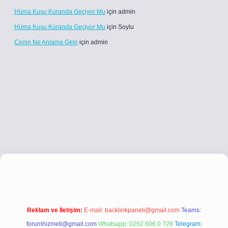
Hüma Kuşu Kuranda Geçiyor Mu
için
admin
Hüma Kuşu Kuranda Geçiyor Mu
için
Soylu
Cenin Ne Anlama Gelir
için
admin
tci.co
betci giriş
betci giriş
hiltonbet yeni giriş
Reklam ve İletişim:
E-mail:
backlinkpaneli@gmail.com
Teams:
forumhizmeti@gmail.com
Whatsapp: 0262 606 0 726
Telegram: