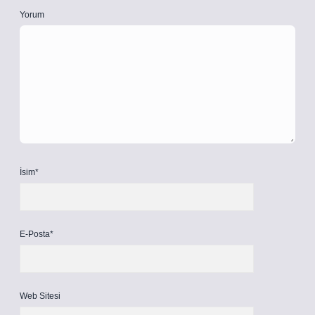
Yorum
İsim*
E-Posta*
Web Sitesi