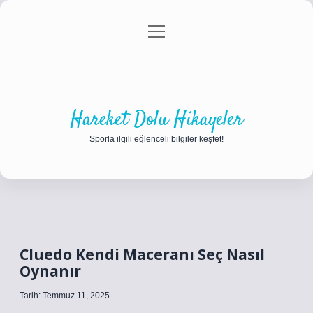
menüyü
Anasayfa
Gizlilik Politikası
Yasal Uyarı
aç
Hakkımızda
Hareket Dolu Hikayeler
Sporla ilgili eğlenceli bilgiler keşfet!
Cluedo Kendi Maceranı Seç Nasıl
Oynanır
Tarih: Temmuz 11, 2025