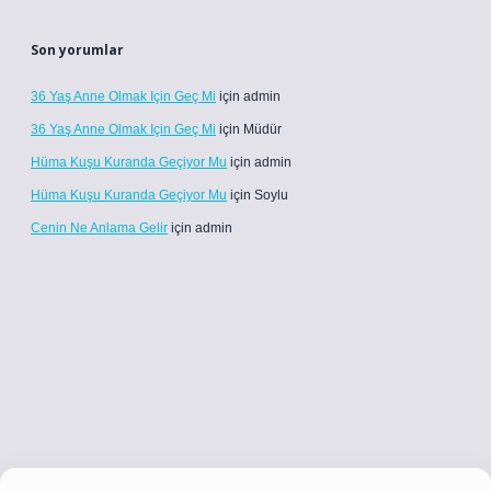
Son yorumlar
36 Yaş Anne Olmak Için Geç Mi
için
admin
36 Yaş Anne Olmak Için Geç Mi
için
Müdür
Hüma Kuşu Kuranda Geçiyor Mu
için
admin
Hüma Kuşu Kuranda Geçiyor Mu
için
Soylu
Cenin Ne Anlama Gelir
için
admin
i
https://www.betexper.xyz/
betci.co
betci giriş
betci giriş
hiltonbet y