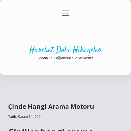
menüyü
Anasayfa
Gizlilik Politikası
Yasal Uyarı
aç
Hakkımızda
Hareket Dolu Hikayeler
Sporla ilgili eğlenceli bilgiler keşfet!
Çinde Hangi Arama Motoru
Tarih: Kasım 14, 2024