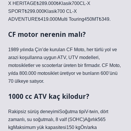
X HERITAGE₺289.000₺Klasik700CL-X
SPORT₺299.000Klasik700 CL-X
ADVENTURE₺419.000Multi Touring450MT₺349.
CF motor nerenin malı?
1989 yılında Çin’de kurulan CF Moto, her türlü yol ve
arazi koşullarına uygun ATV, UTV modelleri,
motosikletler ve scooterlar üreten bir firmadır. CF Moto,
yılda 800.000 motosiklet üretiyor ve bunların 600’ünü
70 ülkeye satıyor.
1000 cc ATV kaç kilodur?
Rakipsiz sürüş deneyimiSoğutma tipiV-twin, dört
zamanlı, su soğutmalı, 8 valf (SOHC)Ağırlık565
kgMaksimum yük kapasitesi150 kgÖn/arka