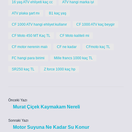
16 yaş ATV ehliyeti kaç cc
ATV hangi marka iyi
ATV plaka şart mı
B1 kaç yaş
CF 1000 ATV hangi ehliyet kullanır
CF 1000 ATV kaç beygir
CF Moto 450 MT Kaç TL
CF Moto kaliteli mi
CF motor nerenin malı
CF ne kadar
CFmoto kaç TL
FC hangi para birimi
Mille francs 1000 kaç TL
SR250 kaç TL
Z force 1000 kaç hp
Önceki Yazı
Murat Çiçek Kaymakam Nereli
Sonraki Yazı
Motor Suyuna Ne Kadar Su Konur