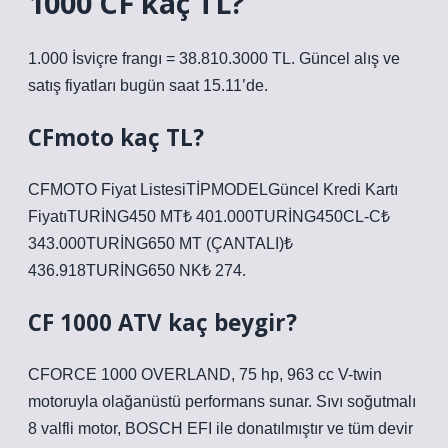
1000 CF kaç TL?
1.000 İsviçre frangı = 38.810.3000 TL. Güncel alış ve
satış fiyatları bugün saat 15.11’de.
CFmoto kaç TL?
CFMOTO Fiyat ListesiTİPMODELGüncel Kredi Kartı
FiyatıTURİNG450 MT₺ 401.000TURİNG450CL-C₺
343.000TURİNG650 MT (ÇANTALI)₺
436.918TURİNG650 NK₺ 274.
CF 1000 ATV kaç beygir?
CFORCE 1000 OVERLAND, 75 hp, 963 cc V-twin
motoruyla olağanüstü performans sunar. Sıvı soğutmalı
8 valfli motor, BOSCH EFI ile donatılmıştır ve tüm devir