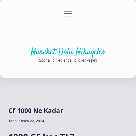
menüyü
Anasayfa
Gizlilik Politikası
Yasal Uyarı
aç
Hakkımızda
Hareket Dolu Hikayeler
Sporla ilgili eğlenceli bilgiler keşfet!
Cf 1000 Ne Kadar
Tarih: Kasım 22, 2024