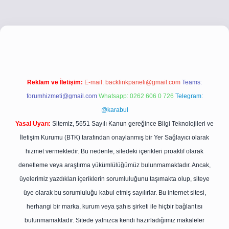
etci.co
betci giriş
betci giriş
hiltonbet yeni giriş
Reklam ve İletişim:
E-mail:
backlinkpaneli@gmail.com
Teams:
forumhizmeti@gmail.com
Whatsapp: 0262 606 0 726
Telegram:
@karabul
Yasal Uyarı:
Sitemiz, 5651 Sayılı Kanun gereğince Bilgi Teknolojileri ve
İletişim Kurumu (BTK) tarafından onaylanmış bir Yer Sağlayıcı olarak
hizmet vermektedir. Bu nedenle, sitedeki içerikleri proaktif olarak
denetleme veya araştırma yükümlülüğümüz bulunmamaktadır. Ancak,
üyelerimiz yazdıkları içeriklerin sorumluluğunu taşımakta olup, siteye
üye olarak bu sorumluluğu kabul etmiş sayılırlar. Bu internet sitesi,
herhangi bir marka, kurum veya şahıs şirketi ile hiçbir bağlantısı
bulunmamaktadır. Sitede yalnızca kendi hazırladığımız makaleler