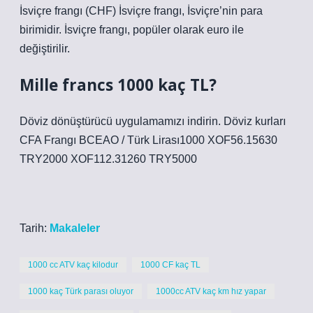
İsviçre frangı (CHF) İsviçre frangı, İsviçre’nin para
birimidir. İsviçre frangı, popüler olarak euro ile
değiştirilir.
Mille francs 1000 kaç TL?
Döviz dönüştürücü uygulamamızı indirin. Döviz kurları
CFA Frangı BCEAO / Türk Lirası1000 XOF56.15630
TRY2000 XOF112.31260 TRY5000
Tarih:
Makaleler
1000 cc ATV kaç kilodur
1000 CF kaç TL
1000 kaç Türk parası oluyor
1000cc ATV kaç km hız yapar