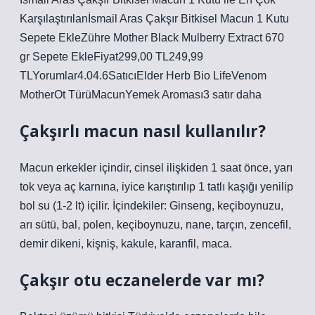
Karşılaştırılanİsmail Aras Çakşır Bitkisel Macun 1 Kutu
Sepete EkleZühre Mother Black Mulberry Extract 670
gr Sepete EkleFiyat299,00 TL249,99
TLYorumlar4.04.6SatıcıElder Herb Bio LifeVenom
MotherOt TürüMacunYemek Aroması3 satır daha
Çakşırlı macun nasıl kullanılır?
Macun erkekler içindir, cinsel ilişkiden 1 saat önce, yarı
tok veya aç karnına, iyice karıştırılıp 1 tatlı kaşığı yenilip
bol su (1-2 lt) içilir. İçindekiler: Ginseng, keçiboynuzu,
arı sütü, bal, polen, keçiboynuzu, nane, tarçın, zencefil,
demir dikeni, kişniş, kakule, karanfil, maca.
Çakşır otu eczanelerde var mı?