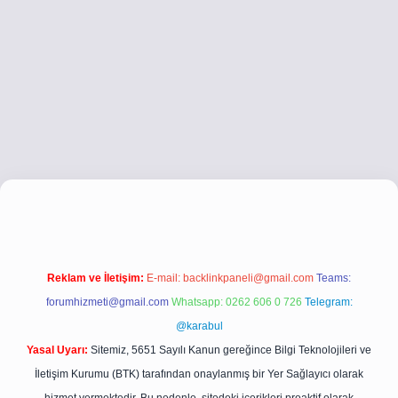
betci giriş
hiltonbet yeni giriş
Reklam ve İletişim:
E-mail:
backlinkpaneli@gmail.com
Teams:
forumhizmeti@gmail.com
Whatsapp: 0262 606 0 726
Telegram:
@karabul
Yasal Uyarı:
Sitemiz, 5651 Sayılı Kanun gereğince Bilgi Teknolojileri ve
İletişim Kurumu (BTK) tarafından onaylanmış bir Yer Sağlayıcı olarak