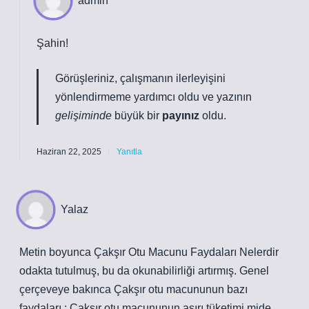
admin
Şahin!
Görüşleriniz, çalışmanın
ilerleyişini
yönlendirmeme yardımcı oldu ve yazının
gelişiminde
büyük bir
payınız
oldu.
Haziran 22, 2025
Yanıtla
Yalaz
Metin boyunca Çakşır Otu Macunu Faydaları Nelerdir
odakta tutulmuş, bu da okunabilirliği artırmış. Genel
çerçeveye bakınca Çakşır otu macununun bazı
faydaları : Çakşır otu macununun aşırı tüketimi mide