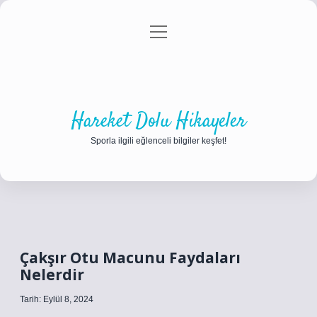
menüyü
Anasayfa
Gizlilik Politikası
Yasal Uyarı
aç
Hakkımızda
Hareket Dolu Hikayeler
Sporla ilgili eğlenceli bilgiler keşfet!
Çakşır Otu Macunu Faydaları
Nelerdir
Tarih: Eylül 8, 2024