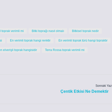
 toprak verimli mi
Bitki toprağı nasıl olmalı
Bitkisel toprak nedir
si
En verimli toprak hangi renktir
En verimli toprak türü hangi topraktır
en elverişli toprak hangisidir
Terra Rossa toprak verimli mi
Sonraki Yaz
Çentik Etkisi Ne Demektir