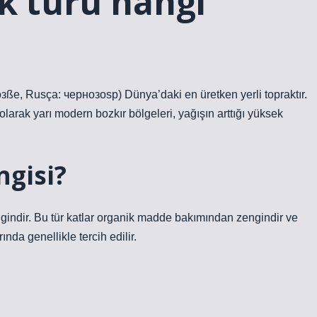
ak türü hangi
ße, Rusça: чернозosp) Dünya’daki en üretken yerli topraktır.
larak yarı modern bozkır bölgeleri, yağışın arttığı yüksek
ngisi?
ngindir. Bu tür katlar organik madde bakımından zengindir ve
ında genellikle tercih edilir.