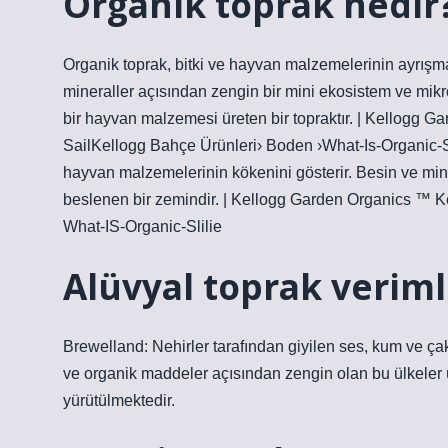
Organik toprak nedir
Organik toprak, bitki ve hayvan malzemelerinin ayrışm
mineraller açısından zengin bir mini ekosistem ve mikr
bir hayvan malzemesi üreten bir topraktır. | Kellogg 
SailKellogg Bahçe Ürünleri› Boden ›What-Is-Organic-Sol
hayvan malzemelerinin kökenini gösterir. Besin ve min
beslenen bir zemindir. | Kellogg Garden Organics ™ K
What-IS-Organic-Slilie
Alüvyal toprak veriml
Brewelland: Nehirler tarafından giyilen ses, kum ve çakı
ve organik maddeler açısından zengin olan bu ülkeler ü
yürütülmektedir.