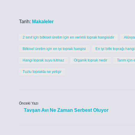
Tarih:
Makaleler
2 sınıf için bitkisel üretim için en verimli toprak hangisidir
Alüvyal
Bitkisel üretim için en iyi toprak hangisi
En iyi bitki toprağı hangi
Hangi toprak suyu tutmaz
Organik toprak nedir
Tarım için 
Tuzlu toprakta ne yetişir
Önceki Yazı
Tavşan Avı Ne Zaman Serbest Oluyor