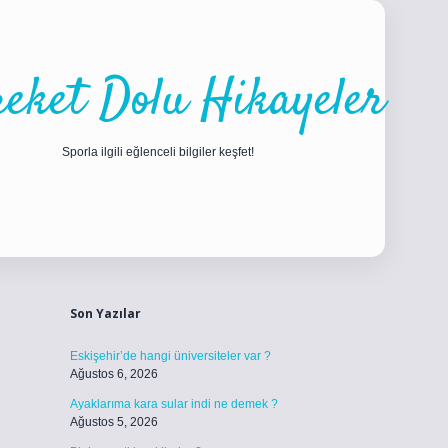
eket Dolu Hikayeler
Sporla ilgili eğlenceli bilgiler keşfet!
Sidebar
ilbet
betci
piabellacasino sitesi
https://www.betexper.xyz/
betci.c
Son Yazılar
Eskişehir’de hangi üniversiteler var ?
Ağustos 6, 2026
Ayaklarıma kara sular indi ne demek ?
Ağustos 5, 2026