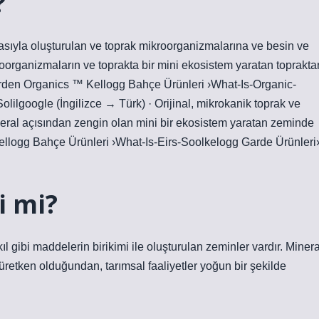
?
asıyla oluşturulan ve toprak mikroorganizmalarına ve besin ve
oorganizmaların ve toprakta bir mini ekosistem yaratan toprakta
Garden Organics ™ Kellogg Bahçe Ürünleri ›What-Is-Organic-
ilgoogle (İngilizce → Türk) · Orijinal, mikrokanik toprak ve
eral açısından zengin olan mini bir ekosistem yaratan zeminde
ellogg Bahçe Ürünleri ›What-Is-Eirs-Soolkelogg Garde Ürünleri
i mi?
l gibi maddelerin birikimi ile oluşturulan zeminler vardır. Minera
retken olduğundan, tarımsal faaliyetler yoğun bir şekilde