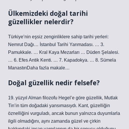
Ülkemizdeki doğal tarihi
güzellikler nelerdir?
Türkiye’nin eşsiz zenginliklere sahip tarihi yerleri:
Nemrut Dağı… İstanbul Tarihi Yarımadası. … 3.
Pamukkale. … Kral Kaya Mezarları … Düden Şelalesi.
… 6. Efes Antik Kenti. … 7. Kapadokya. … 8. Sümela
ManastırıDaha fazla makale…
Doğal güzellik nedir felsefe?
19. yüzyıl Alman filozofu Hegel’e göre güzellik, Mutlak
Tin’in tüm doğadaki yansımasıydı. Kant, güzelliğin
öznelliğini vurguladı, ancak bunun yalnızca duyumlarla
ilgili olmadığını, aynı zamanda güzel ve çirkin
hakkındaki insan yargılarının da bir sonucu olduğunu