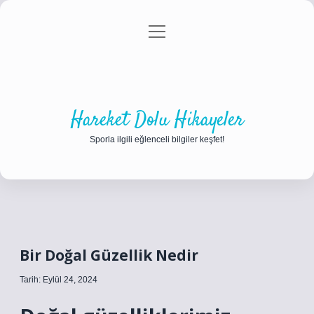
menüyü
Anasayfa
Gizlilik Politikası
Yasal Uyarı
aç
Hakkımızda
Hareket Dolu Hikayeler
Sporla ilgili eğlenceli bilgiler keşfet!
Bir Doğal Güzellik Nedir
Tarih: Eylül 24, 2024