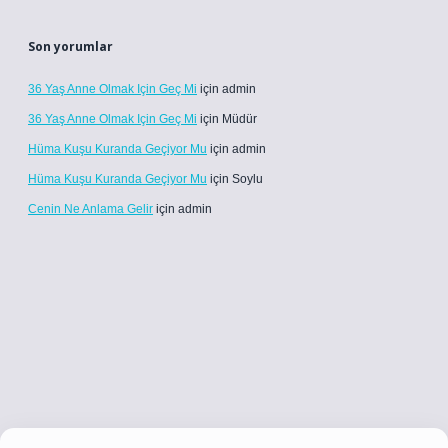
Son yorumlar
36 Yaş Anne Olmak Için Geç Mi
için
admin
36 Yaş Anne Olmak Için Geç Mi
için
Müdür
Hüma Kuşu Kuranda Geçiyor Mu
için
admin
Hüma Kuşu Kuranda Geçiyor Mu
için
Soylu
Cenin Ne Anlama Gelir
için
admin
co
betci giriş
betci giriş
hiltonbet yeni giriş