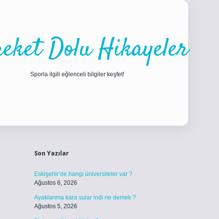
eket Dolu Hikayeler
Sporla ilgili eğlenceli bilgiler keşfet!
Sidebar
ilbet
betci
piabellacasino sitesi
https://www.betexper.xyz/
betci.co
Son Yazılar
Eskişehir’de hangi üniversiteler var ?
Ağustos 6, 2026
Ayaklarıma kara sular indi ne demek ?
Ağustos 5, 2026