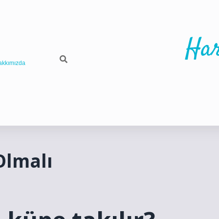
Har
akkımızda
Olmalı