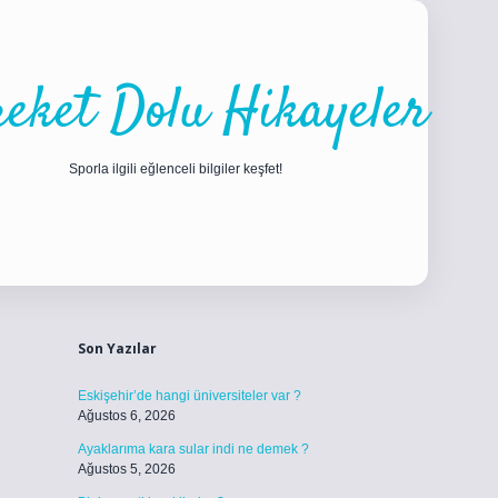
eket Dolu Hikayeler
Sporla ilgili eğlenceli bilgiler keşfet!
Sidebar
ilbet
betci
piabellacasino sitesi
https://www.betexper.xyz/
betci.c
Son Yazılar
Eskişehir’de hangi üniversiteler var ?
Ağustos 6, 2026
Ayaklarıma kara sular indi ne demek ?
Ağustos 5, 2026