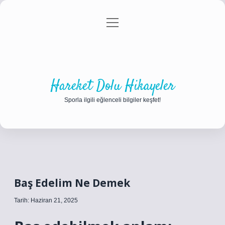
menüyü
Anasayfa
Gizlilik Politikası
Yasal Uyarı
aç
Hakkımızda
Hareket Dolu Hikayeler
Sporla ilgili eğlenceli bilgiler keşfet!
Baş Edelim Ne Demek
Tarih: Haziran 21, 2025