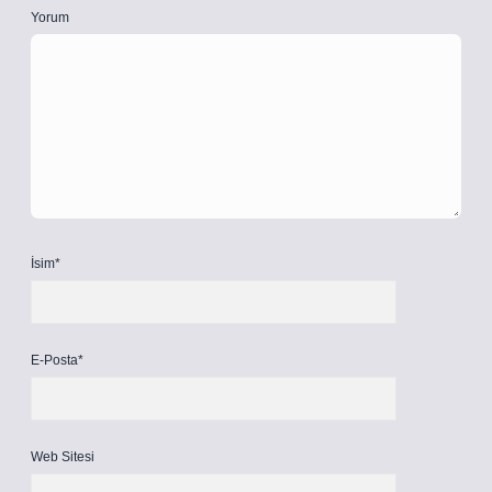
Yorum
İsim*
E-Posta*
Web Sitesi