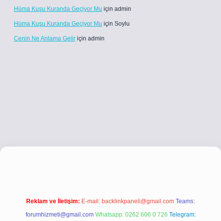
Hüma Kuşu Kuranda Geçiyor Mu
için
admin
Hüma Kuşu Kuranda Geçiyor Mu
için
Soylu
Cenin Ne Anlama Gelir
için
admin
betci.co
betci giriş
betci giriş
hiltonbet yeni giriş
Reklam ve İletişim:
E-mail:
backlinkpaneli@gmail.com
Teams:
forumhizmeti@gmail.com
Whatsapp: 0262 606 0 726
Telegram: