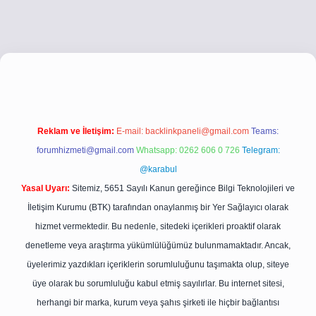
o
betci giriş
betci giriş
hiltonbet yeni giriş
Reklam ve İletişim:
E-mail:
backlinkpaneli@gmail.com
Teams:
forumhizmeti@gmail.com
Whatsapp: 0262 606 0 726
Telegram:
@karabul
Yasal Uyarı:
Sitemiz, 5651 Sayılı Kanun gereğince Bilgi Teknolojileri ve
İletişim Kurumu (BTK) tarafından onaylanmış bir Yer Sağlayıcı olarak
hizmet vermektedir. Bu nedenle, sitedeki içerikleri proaktif olarak
denetleme veya araştırma yükümlülüğümüz bulunmamaktadır. Ancak,
üyelerimiz yazdıkları içeriklerin sorumluluğunu taşımakta olup, siteye
üye olarak bu sorumluluğu kabul etmiş sayılırlar. Bu internet sitesi,
herhangi bir marka, kurum veya şahıs şirketi ile hiçbir bağlantısı