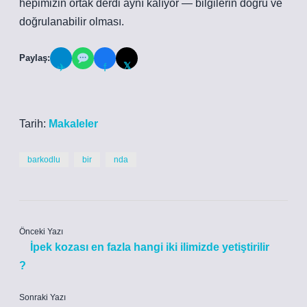
hepimizin ortak derdi aynı kalıyor — bilgilerin doğru ve
doğrulanabilir olması.
Paylaş:
𝕏
✈
f
Tarih:
Makaleler
barkodlu
bir
nda
Önceki Yazı
İpek kozası en fazla hangi iki ilimizde yetiştirilir
?
Sonraki Yazı