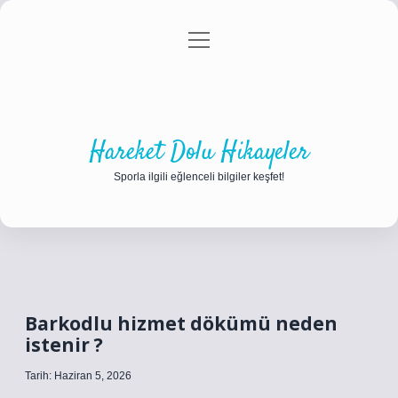
menüyü
Anasayfa
Gizlilik Politikası
Yasal Uyarı
aç
Hakkımızda
Hareket Dolu Hikayeler
Sporla ilgili eğlenceli bilgiler keşfet!
Barkodlu hizmet dökümü neden
istenir ?
Tarih: Haziran 5, 2026