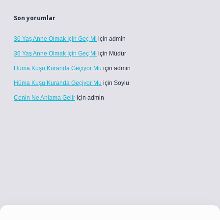
Son yorumlar
36 Yaş Anne Olmak Için Geç Mi
için
admin
36 Yaş Anne Olmak Için Geç Mi
için
Müdür
Hüma Kuşu Kuranda Geçiyor Mu
için
admin
Hüma Kuşu Kuranda Geçiyor Mu
için
Soylu
Cenin Ne Anlama Gelir
için
admin
ci.co
betci giriş
betci giriş
hiltonbet yeni giriş