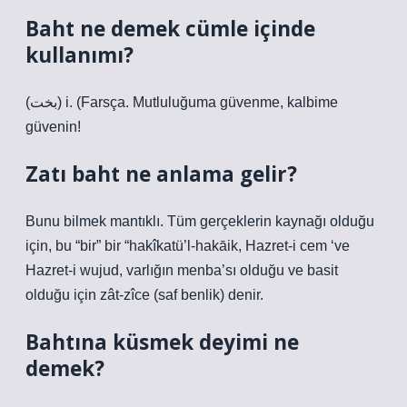
Baht ne demek cümle içinde
kullanımı?
(ﺑﺨﺖ) i. (Farsça. Mutluluğuma güvenme, kalbime
güvenin!
Zatı baht ne anlama gelir?
Bunu bilmek mantıklı. Tüm gerçeklerin kaynağı olduğu
için, bu “bir” bir “hakîkatü’l-hakāik, Hazret-i cem ‘ve
Hazret-i wujud, varlığın menba’sı olduğu ve basit
olduğu için zât-zîce (saf benlik) denir.
Bahtına küsmek deyimi ne
demek?