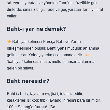
sık evreni yaratan ve yöneten Tanrı’nın, özellikle göksel
dinlerde, sınırsız bilgi, irade ve güç yaratan Tanrı’yı ​​itiraf
ettiler.
Baht-ı yar ne demek?
Bahtiyar kelimesi Farsça Baht ve Yar’ın
birleşmesinden oluşur. Baht; Şans mutluluk anlamına
gelirse, Yar; Yoldaş yardımcı anlamına gelir. ‘
’bahtiyar’ kelimesi, mutlu, mutlu bir insan anlamına
gelen bir sıfattır.
Baht neresidir?
Baht ( / b ː t /; tayca: บาท, [bàːt] telaffuz edilir;
karakterler: ฿; kod: thb) Tayland’ın resmi para birimidir.
100’e Satang’a (สตางค์, [Sà.