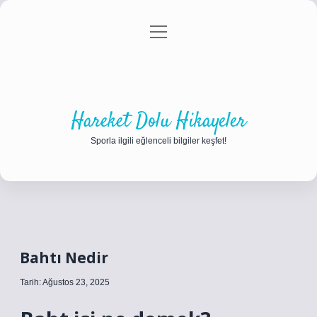
menüyü
Anasayfa
Gizlilik Politikası
Yasal Uyarı
aç
Hakkımızda
Hareket Dolu Hikayeler
Sporla ilgili eğlenceli bilgiler keşfet!
Bahtı Nedir
Tarih: Ağustos 23, 2025