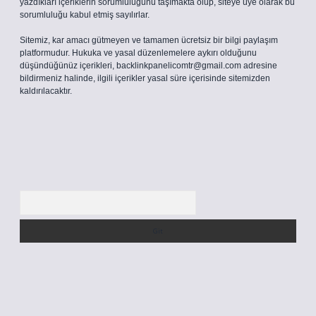
yazdıkları içeriklerin sorumluluğunu taşımakta olup, siteye üye olarak bu
sorumluluğu kabul etmiş sayılırlar.
Sitemiz, kar amacı gütmeyen ve tamamen ücretsiz bir bilgi paylaşım
platformudur. Hukuka ve yasal düzenlemelere aykırı olduğunu
düşündüğünüz içerikleri,
backlinkpanelicomtr@gmail.com
adresine
bildirmeniz halinde, ilgili içerikler yasal süre içerisinde sitemizden
kaldırılacaktır.
Arama