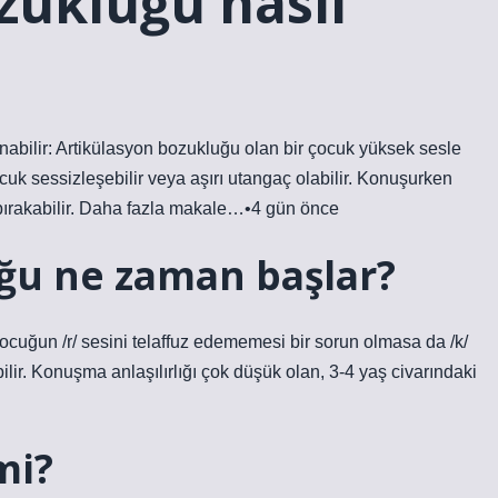
zukluğu nasıl
lanabilir: Artikülasyon bozukluğu olan bir çocuk yüksek sesle
k sessizleşebilir veya aşırı utangaç olabilir. Konuşurken
n bırakabilir. Daha fazla makale…•4 gün önce
ğu ne zaman başlar?
 çocuğun /r/ sesini telaffuz edememesi bir sorun olmasa da /k/
ilir. Konuşma anlaşılırlığı çok düşük olan, 3-4 yaş civarındaki
mi?