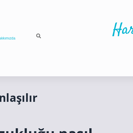
Har
akkımızda
laşılır