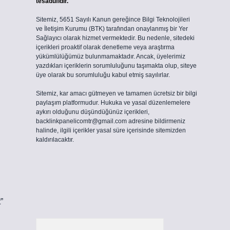
tesadüfidir.
Sitemiz, 5651 Sayılı Kanun gereğince Bilgi Teknolojileri
ve İletişim Kurumu (BTK) tarafından onaylanmış bir Yer
Sağlayıcı olarak hizmet vermektedir. Bu nedenle, sitedeki
içerikleri proaktif olarak denetleme veya araştırma
yükümlülüğümüz bulunmamaktadır. Ancak, üyelerimiz
yazdıkları içeriklerin sorumluluğunu taşımakta olup, siteye
üye olarak bu sorumluluğu kabul etmiş sayılırlar.
Sitemiz, kar amacı gütmeyen ve tamamen ücretsiz bir bilgi
paylaşım platformudur. Hukuka ve yasal düzenlemelere
aykırı olduğunu düşündüğünüz içerikleri,
backlinkpanelicomtr@gmail.com
adresine bildirmeniz
halinde, ilgili içerikler yasal süre içerisinde sitemizden
kaldırılacaktır.
”
Arama