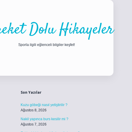
eket Dolu Hikayeler
Sporla ilgili eğlenceli bilgiler keşfet!
Sidebar
ilbet
betci
piabellacasino sitesi
https://www.betexper.xyz/
betci.co
Son Yazılar
Kuzu göbeği nasıl yetiştirilir ?
Ağustos 8, 2026
Nakil yapınca burs kesilir mi ?
Ağustos 7, 2026