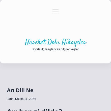
menüyü
Anasayfa
Gizlilik Politikası
Yasal Uyarı
aç
Hakkımızda
Hareket Dolu Hikayeler
Sporla ilgili eğlenceli bilgiler keşfet!
Arı Dili Ne
Tarih: Kasım 11, 2024