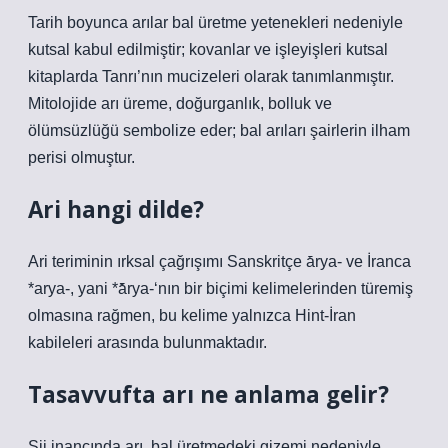
Tarih boyunca arılar bal üretme yetenekleri nedeniyle
kutsal kabul edilmiştir; kovanlar ve işleyişleri kutsal
kitaplarda Tanrı’nın mucizeleri olarak tanımlanmıştır.
Mitolojide arı üreme, doğurganlık, bolluk ve
ölümsüzlüğü sembolize eder; bal arıları şairlerin ilham
perisi olmuştur.
Ari hangi dilde?
Ari teriminin ırksal çağrışımı Sanskritçe ā́rya- ve İranca
*arya-, yani *ā̆rya-‘nın bir biçimi kelimelerinden türemiş
olmasına rağmen, bu kelime yalnızca Hint-İran
kabileleri arasında bulunmaktadır.
Tasavvufta arı ne anlama gelir?
Şii inancında arı, bal üretmedeki gizemi nedeniyle