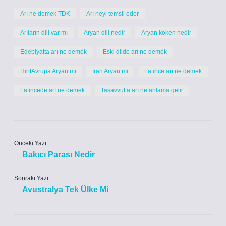
Arı ne demek TDK
Arı neyi temsil eder
Arıların dili var mı
Aryan dili nedir
Aryan köken nedir
Edebiyatta arı ne demek
Eski dilde arı ne demek
HintAvrupa Aryan mı
İran Aryan mı
Latince arı ne demek
Latincede arı ne demek
Tasavvufta arı ne anlama gelir
Önceki Yazı
Bakıcı Parası Nedir
Sonraki Yazı
Avustralya Tek Ülke Mi