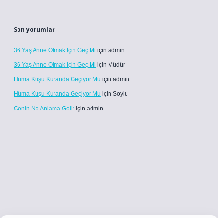
Son yorumlar
36 Yaş Anne Olmak Için Geç Mi
için
admin
36 Yaş Anne Olmak Için Geç Mi
için
Müdür
Hüma Kuşu Kuranda Geçiyor Mu
için
admin
Hüma Kuşu Kuranda Geçiyor Mu
için
Soylu
Cenin Ne Anlama Gelir
için
admin
i.co
betci giriş
betci giriş
hiltonbet yeni giriş