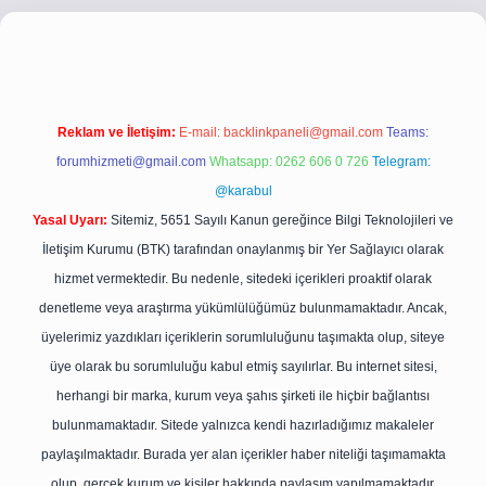
i.co
betci giriş
betci giriş
hiltonbet yeni giriş
Reklam ve İletişim:
E-mail:
backlinkpaneli@gmail.com
Teams:
forumhizmeti@gmail.com
Whatsapp: 0262 606 0 726
Telegram:
@karabul
Yasal Uyarı:
Sitemiz, 5651 Sayılı Kanun gereğince Bilgi Teknolojileri ve
İletişim Kurumu (BTK) tarafından onaylanmış bir Yer Sağlayıcı olarak
hizmet vermektedir. Bu nedenle, sitedeki içerikleri proaktif olarak
denetleme veya araştırma yükümlülüğümüz bulunmamaktadır. Ancak,
üyelerimiz yazdıkları içeriklerin sorumluluğunu taşımakta olup, siteye
üye olarak bu sorumluluğu kabul etmiş sayılırlar. Bu internet sitesi,
herhangi bir marka, kurum veya şahıs şirketi ile hiçbir bağlantısı
bulunmamaktadır. Sitede yalnızca kendi hazırladığımız makaleler
paylaşılmaktadır. Burada yer alan içerikler haber niteliği taşımamakta
olup, gerçek kurum ve kişiler hakkında paylaşım yapılmamaktadır.