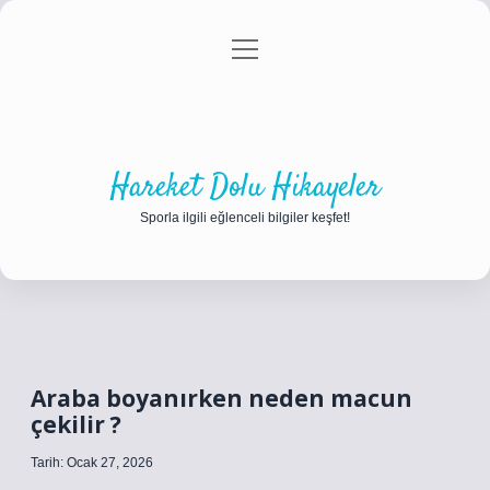
menüyü
Anasayfa
Gizlilik Politikası
Yasal Uyarı
aç
Hakkımızda
Hareket Dolu Hikayeler
Sporla ilgili eğlenceli bilgiler keşfet!
Araba boyanırken neden macun
çekilir ?
Tarih: Ocak 27, 2026