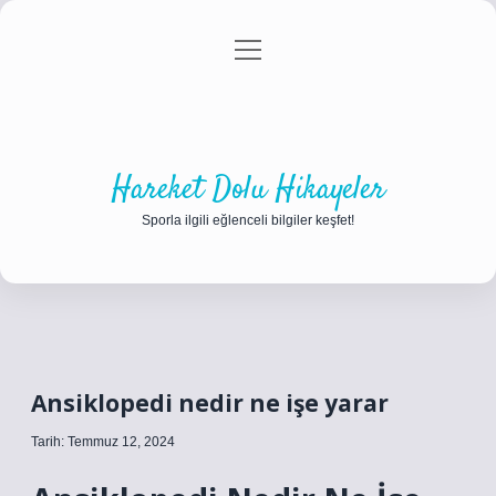
menüyü
Anasayfa
Gizlilik Politikası
Yasal Uyarı
aç
Hakkımızda
Hareket Dolu Hikayeler
Sporla ilgili eğlenceli bilgiler keşfet!
Ansiklopedi nedir ne işe yarar
Tarih: Temmuz 12, 2024