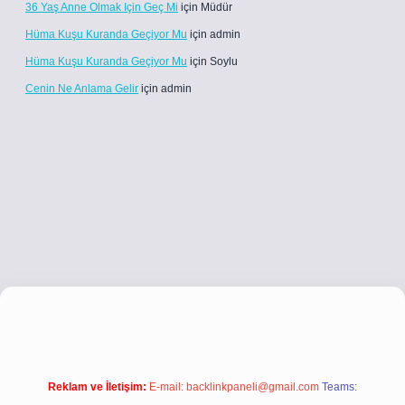
36 Yaş Anne Olmak Için Geç Mi
için
Müdür
Hüma Kuşu Kuranda Geçiyor Mu
için
admin
Hüma Kuşu Kuranda Geçiyor Mu
için
Soylu
Cenin Ne Anlama Gelir
için
admin
etci.co
betci giriş
betci giriş
hiltonbet yeni giriş
Reklam ve İletişim:
E-mail:
backlinkpaneli@gmail.com
Teams: