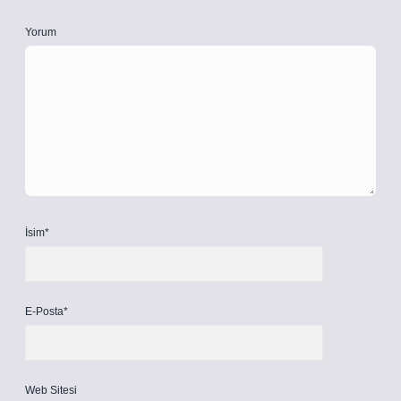
Yorum
İsim*
E-Posta*
Web Sitesi