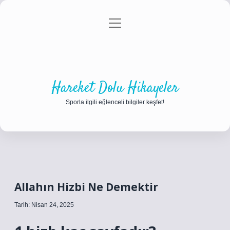
menüyü
Anasayfa
Gizlilik Politikası
Yasal Uyarı
aç
Hakkımızda
Hareket Dolu Hikayeler
Sporla ilgili eğlenceli bilgiler keşfet!
Allahın Hizbi Ne Demektir
Tarih: Nisan 24, 2025