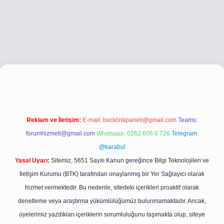
xyz/
betci.co
betci giriş
betci giriş
hiltonbet yeni giriş
Reklam ve İletişim:
E-mail:
backlinkpaneli@gmail.com
Teams:
forumhizmeti@gmail.com
Whatsapp: 0262 606 0 726
Telegram:
@karabul
Yasal Uyarı:
Sitemiz, 5651 Sayılı Kanun gereğince Bilgi Teknolojileri ve
İletişim Kurumu (BTK) tarafından onaylanmış bir Yer Sağlayıcı olarak
hizmet vermektedir. Bu nedenle, sitedeki içerikleri proaktif olarak
denetleme veya araştırma yükümlülüğümüz bulunmamaktadır. Ancak,
üyelerimiz yazdıkları içeriklerin sorumluluğunu taşımakta olup, siteye