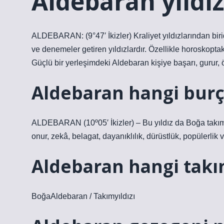
Aldebaran yıldız
ALDEBARAN: (9°47′ İkizler) Kraliyet yıldızlarından birid
ve denemeler getiren yıldızlardır. Özellikle horoskopta
Güçlü bir yerleşimdeki Aldebaran kişiye başarı, gurur, ö
Aldebaran hangi burç
ALDEBARAN (10º05′ İkizler) – Bu yıldız da Boğa takımyıl
onur, zekâ, belagat, dayanıklılık, dürüstlük, popülerlik 
Aldebaran hangi takım
BoğaAldebaran / Takımyıldızı