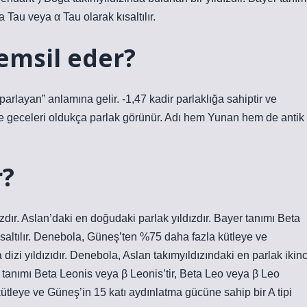
a Tau veya α Tau olarak kısaltılır.
temsil eder?
arlayan” anlamına gelir. -1,47 kadir parlaklığa sahiptir ve
’de geceleri oldukça parlak görünür. Adı hem Yunan hem de antik
r?
zdır. Aslan’daki en doğudaki parlak yıldızdır. Bayer tanımı Beta
ısaltılır. Denebola, Güneş’ten %75 daha fazla kütleye ve
dizi yıldızıdır. Denebola, Aslan takımyıldızındaki en parlak ikinc
er tanımı Beta Leonis veya β Leonis’tir, Beta Leo veya β Leo
ütleye ve Güneş’in 15 katı aydınlatma gücüne sahip bir A tipi