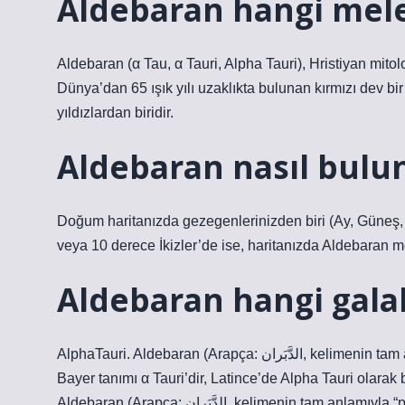
Aldebaran hangi mele
Aldebaran (α Tau, α Tauri, Alpha Tauri), Hristiyan mitol
Dünya’dan 65 ışık yılı uzaklıkta bulunan kırmızı dev bir
yıldızlardan biridir.
Aldebaran nasıl bulu
Doğum haritanızda gezegenlerinizden biri (Ay, Güneş, 
veya 10 derece İkizler’de ise, haritanızda Aldebaran me
Aldebaran hangi gala
AlphaTauri. Aldebaran (Arapça: الدَّبَران, kelimenin tam anlamıyla “pendant”) Boğa takımyıldızında bulunan bir yıldızdır.
Bayer tanımı α Tauri’dir, Latince’de Alpha Tauri olarak b
Aldebaran (Arapça: الدَّبَران, kelimenin tam anlamıyla “pendant”) Boğa takımyıldızında bulunan bir yıldızdır. Bayer tanımı