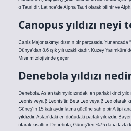
α Tauri’dir, Latince’de Alpha Tauri olarak bilinir ve Alph
Canopus yıldızı neyi 
Canis Major takımyıldızının bir parçasıdır. Yunancada “p
Dünya’dan 8,6 ışık yılı uzaklıktadır. Kuzey Yarımküre
Mısır mitolojisinde geçer.
Denebola yıldızı nedi
Denebola, Aslan takımyıldızındaki en parlak ikinci yıldı
Leonis veya β Leonis’tir, Beta Leo veya β Leo olarak k
Güneş’in 15 katı aydınlatma gücüne sahip bir A tipi ana 
yıldızdır. Aslan’daki en doğudaki parlak yıldızdır. Bay
olarak kısaltılır. Denebola, Güneş’ten %75 daha fazla k