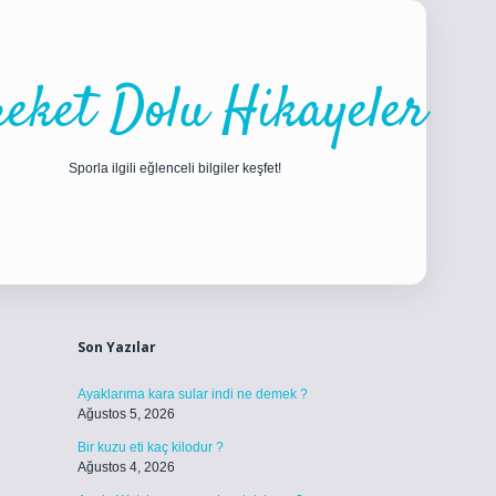
eket Dolu Hikayeler
Sporla ilgili eğlenceli bilgiler keşfet!
Sidebar
ilbet
betci
piabellacasino sitesi
https://www.betexper.xyz/
betci.co
Son Yazılar
Ayaklarıma kara sular indi ne demek ?
Ağustos 5, 2026
Bir kuzu eti kaç kilodur ?
Ağustos 4, 2026