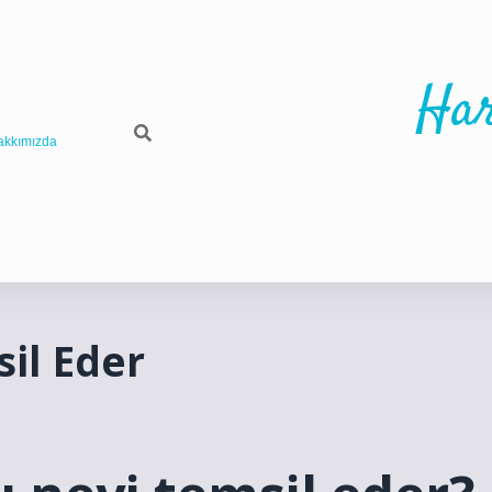
Har
akkımızda
il Eder