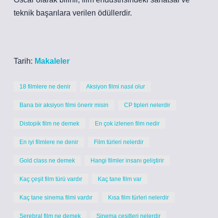
teknik başarılara verilen ödüllerdir.
Tarih:
Makaleler
18 filmlere ne denir
Aksiyon filmi nasıl olur
Bana bir aksiyon filmi önerir misin
CP tipleri nelerdir
Distopik film ne demek
En çok izlenen film nedir
En iyi filmlere ne denir
Film türleri nelerdir
Gold class ne demek
Hangi filmler insanı geliştirir
Kaç çeşit film türü vardır
Kaç tane film var
Kaç tane sinema filmi vardır
Kısa film türleri nelerdir
Serebral film ne demek
Sinema çeşitleri nelerdir