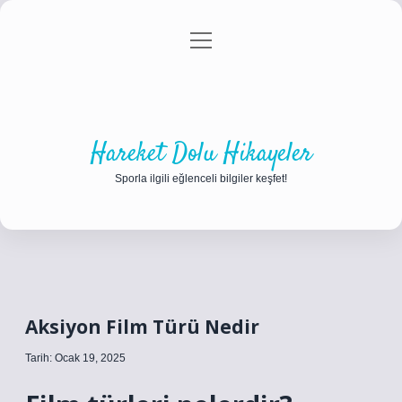
menüyü
Anasayfa
Gizlilik Politikası
Yasal Uyarı
aç
Hakkımızda
Hareket Dolu Hikayeler
Sporla ilgili eğlenceli bilgiler keşfet!
Aksiyon Film Türü Nedir
Tarih: Ocak 19, 2025