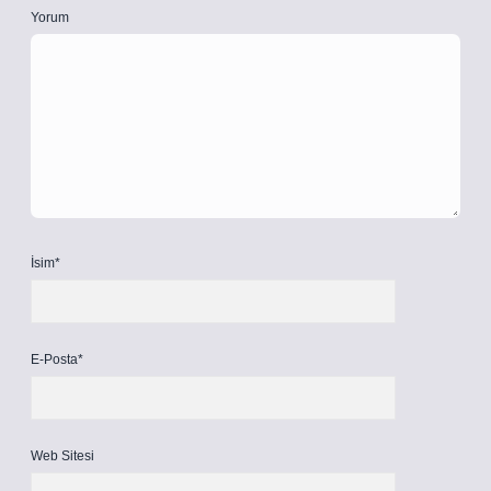
Yorum
İsim*
E-Posta*
Web Sitesi