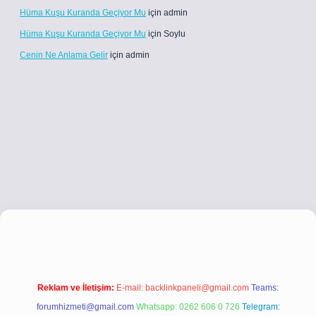
Hüma Kuşu Kuranda Geçiyor Mu
için
admin
Hüma Kuşu Kuranda Geçiyor Mu
için
Soylu
Cenin Ne Anlama Gelir
için
admin
ci.co
betci giriş
betci giriş
hiltonbet yeni giriş
Reklam ve İletişim:
E-mail:
backlinkpaneli@gmail.com
Teams:
forumhizmeti@gmail.com
Whatsapp: 0262 606 0 726
Telegram: