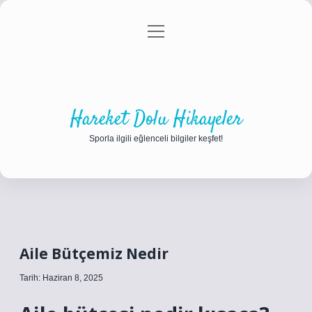
menüyü
Anasayfa
Gizlilik Politikası
Yasal Uyarı
aç
Hakkımızda
Hareket Dolu Hikayeler
Sporla ilgili eğlenceli bilgiler keşfet!
Aile Bütçemiz Nedir
Tarih: Haziran 8, 2025