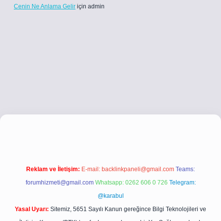
Cenin Ne Anlama Gelir
için
admin
ci.co
betci giriş
betci giriş
hiltonbet yeni giriş
Reklam ve İletişim:
E-mail:
backlinkpaneli@gmail.com
Teams:
forumhizmeti@gmail.com
Whatsapp: 0262 606 0 726
Telegram:
@karabul
Yasal Uyarı:
Sitemiz, 5651 Sayılı Kanun gereğince Bilgi Teknolojileri ve