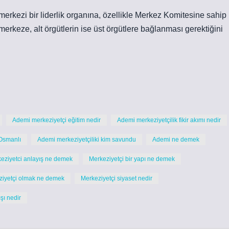
merkezi bir liderlik organına, özellikle Merkez Komitesine sahip
merkeze, alt örgütlerin ise üst örgütlere bağlanması gerektiğini
Ademi merkeziyetçi eğitim nedir
Ademi merkeziyetçilik fikir akımı nedir
 Osmanlı
Ademi merkeziyetçiliki kim savundu
Ademi ne demek
eziyetci anlayış ne demek
Merkeziyetçi bir yapı ne demek
ziyetçi olmak ne demek
Merkeziyetçi siyaset nedir
şı nedir