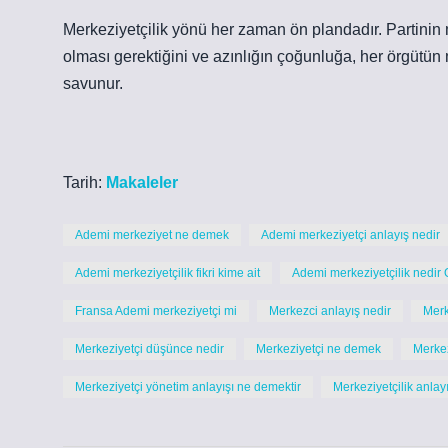
Merkeziyetçilik yönü her zaman ön plandadır. Partinin 
olması gerektiğini ve azınlığın çoğunluğa, her örgütün 
savunur.
Tarih:
Makaleler
Ademi merkeziyet ne demek
Ademi merkeziyetçi anlayış nedir
Ademi merkeziyetçilik fikri kime ait
Ademi merkeziyetçilik nedir
Fransa Ademi merkeziyetçi mi
Merkezci anlayış nedir
Merk
Merkeziyetçi düşünce nedir
Merkeziyetçi ne demek
Merke
Merkeziyetçi yönetim anlayışı ne demektir
Merkeziyetçilik anlayı