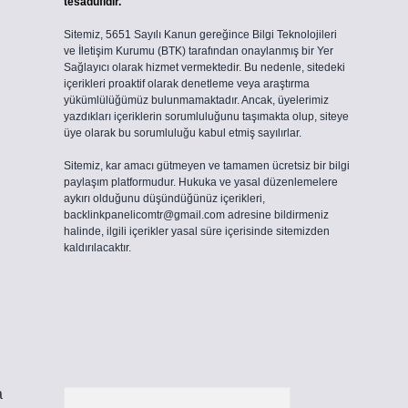
tesadüfidir.
Sitemiz, 5651 Sayılı Kanun gereğince Bilgi Teknolojileri
ve İletişim Kurumu (BTK) tarafından onaylanmış bir Yer
Sağlayıcı olarak hizmet vermektedir. Bu nedenle, sitedeki
içerikleri proaktif olarak denetleme veya araştırma
yükümlülüğümüz bulunmamaktadır. Ancak, üyelerimiz
yazdıkları içeriklerin sorumluluğunu taşımakta olup, siteye
üye olarak bu sorumluluğu kabul etmiş sayılırlar.
Sitemiz, kar amacı gütmeyen ve tamamen ücretsiz bir bilgi
paylaşım platformudur. Hukuka ve yasal düzenlemelere
aykırı olduğunu düşündüğünüz içerikleri,
backlinkpanelicomtr@gmail.com
adresine bildirmeniz
halinde, ilgili içerikler yasal süre içerisinde sitemizden
kaldırılacaktır.
a
Arama