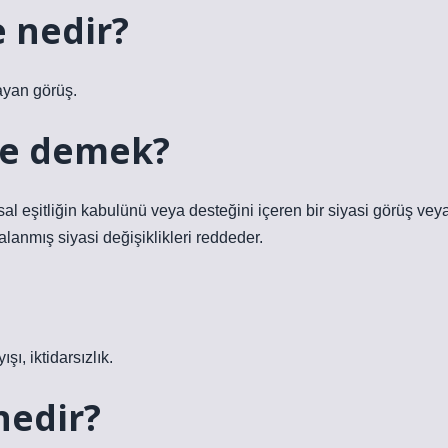
 nedir?
layan görüş.
ne demek?
msal eşitliğin kabulünü veya desteğini içeren bir siyasi görüş vey
lanmış siyasi değişiklikleri reddeder.
şı, iktidarsızlık.
nedir?