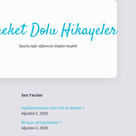
eket Dolu Hikayeler
Sporla ilgili eğlenceli bilgiler keşfet!
Sidebar
ilbet
betci
piabellacasino sitesi
https://www.betexper.xyz/
betci.c
Son Yazılar
Ayaklarıma kara sular indi ne demek ?
Ağustos 5, 2026
Bir kuzu eti kaç kilodur ?
Ağustos 4, 2026