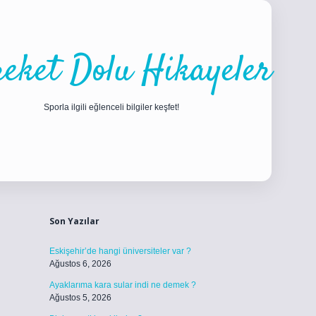
eket Dolu Hikayeler
Sporla ilgili eğlenceli bilgiler keşfet!
Sidebar
ilbet
betci
piabellacasino sitesi
https://www.betexper.xyz/
betci.
Son Yazılar
Eskişehir’de hangi üniversiteler var ?
Ağustos 6, 2026
Ayaklarıma kara sular indi ne demek ?
Ağustos 5, 2026