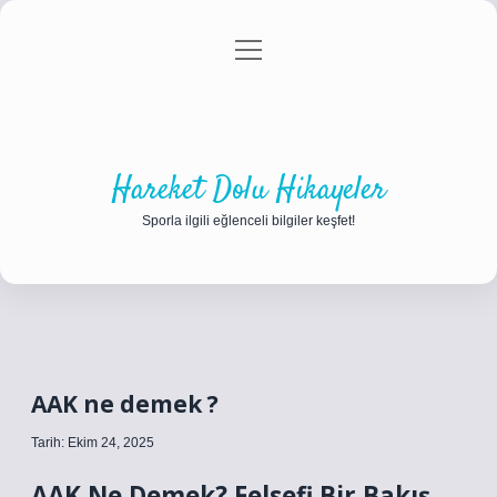
menüyü
Anasayfa
Gizlilik Politikası
Yasal Uyarı
aç
Hakkımızda
Hareket Dolu Hikayeler
Sporla ilgili eğlenceli bilgiler keşfet!
AAK ne demek ?
Tarih: Ekim 24, 2025
AAK Ne Demek? Felsefi Bir Bakış