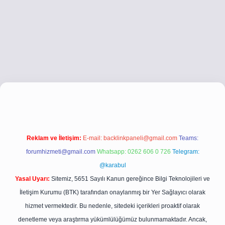
/
betci.co
betci giriş
betci giriş
hiltonbet yeni giriş
Reklam ve İletişim:
E-mail:
backlinkpaneli@gmail.com
Teams:
forumhizmeti@gmail.com
Whatsapp: 0262 606 0 726
Telegram:
@karabul
Yasal Uyarı:
Sitemiz, 5651 Sayılı Kanun gereğince Bilgi Teknolojileri ve
İletişim Kurumu (BTK) tarafından onaylanmış bir Yer Sağlayıcı olarak
hizmet vermektedir. Bu nedenle, sitedeki içerikleri proaktif olarak
denetleme veya araştırma yükümlülüğümüz bulunmamaktadır. Ancak,